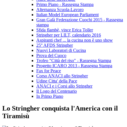
Primo Piano - Rassegna Stampa
Alternanza Scuola-Lavoro
Italian Model European Parliament
Gran Galà Federazione Cuochi 2015 - Rassegna
stampa
Sfida flambè, vince Erica Toller
Stringher per LILT, calendario 2016
Aspiranti chef ... la cucina non è uno show
25° AFDS Stringher
Nuovi Laboratori di Cucina
Prova del Cuoco
Trofeo "Città del riso" - Rassegna Stampa
Progetto ICARO 2013 - Rassegna Stampa
Fax for Peace
Corso ANACI allo Stringher
Udine Citta' della Pace
ANACI e i Corsi allo Stringher
Il Logo del Centenario
In Primo Piano
Lo Stringher conquista l'America con il
Tiramisù