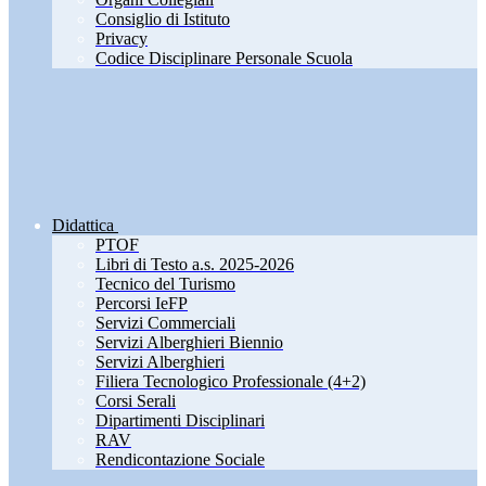
Consiglio di Istituto
Privacy
Codice Disciplinare Personale Scuola
Didattica
PTOF
Libri di Testo a.s. 2025-2026
Tecnico del Turismo
Percorsi IeFP
Servizi Commerciali
Servizi Alberghieri Biennio
Servizi Alberghieri
Filiera Tecnologico Professionale (4+2)
Corsi Serali
Dipartimenti Disciplinari
RAV
Rendicontazione Sociale