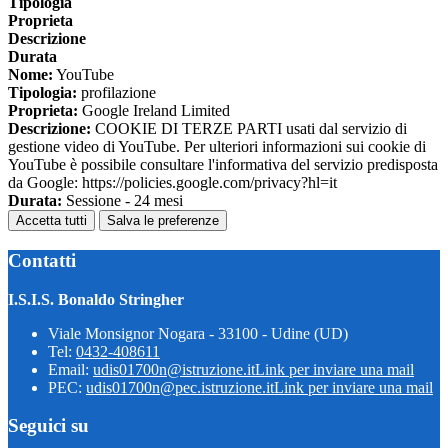
Tipologia
Proprieta
Descrizione
Durata
Nome:
YouTube
Tipologia:
profilazione
Proprieta:
Google Ireland Limited
Descrizione:
COOKIE DI TERZE PARTI usati dal servizio di
gestione video di YouTube. Per ulteriori informazioni sui cookie di
YouTube è possibile consultare l'informativa del servizio predisposta
da Google: https://policies.google.com/privacy?hl=it
Durata:
Sessione - 24 mesi
Accetta tutti
Salva le preferenze
Contatti
I.S.I.S. Bonaldo Stringher
Viale Monsignor Nogara - 33100 - Udine (UD)
Tel:
0432-408611
Email:
udis01700n@istruzione.it
Link per inviare una mail
PEC:
udis01700n@pec.istruzione.it
Link per inviare una mail
Seguici su