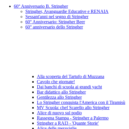
60° Anniversario B. Stringher
Stringher, Avanguardie Educative e RENAIA
Sessant'anni nel segno di Stringher
60° Anniversario: Stringher Beer
60° anniversario dello Stringher
Alla scoperta del Tartufo di Muzzana
Cavolo che giornate!
Dai banchi di scuola ai grandi yacht
Bar didattico allo Stringher
Gentilezza allo Stringher
Lo Stringher conquista l'America con il Tiramisù
MV Scuola: chef Scarello allo Stringher
Alice di nuovo sul podio
Rassegna Stampa - Stringher a Palermo
Stringher a RAI3 - 'Quante Storie'
Alice delle meraviglie