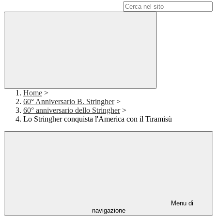
Campo di ricerca per le pagine del sito
Home
>
60° Anniversario B. Stringher
>
60° anniversario dello Stringher
>
Lo Stringher conquista l'America con il Tiramisù
Menu di
navigazione