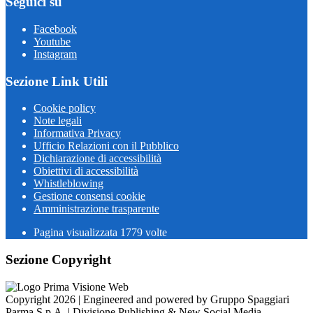
Seguici su
Facebook
Youtube
Instagram
Sezione Link Utili
Cookie policy
Note legali
Informativa Privacy
Ufficio Relazioni con il Pubblico
Dichiarazione di accessibilità
Obiettivi di accessibilità
Whistleblowing
Gestione consensi cookie
Amministrazione trasparente
Pagina visualizzata
1779
volte
Sezione Copyright
Copyright 2026 | Engineered and powered by Gruppo Spaggiari
Parma S.p.A. | Divisione Publishing & New Social Media