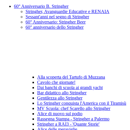
60° Anniversario B. Stringher
Stringher, Avanguardie Educative e RENAIA
Sessant'anni nel segno di Stringher
60° Anniversario: Stringher Beer
60° anniversario dello Stringher
Alla scoperta del Tartufo di Muzzana
Cavolo che giornate!
Dai banchi di scuola ai grandi yacht
Bar didattico allo Stringher
Gentilezza allo Stringher
Lo Stringher conquista l'America con il Tiramisù
MV Scuola: chef Scarello allo Stringher
Alice di nuovo sul podio
Rassegna Stampa - Stringher a Palermo
Stringher a RAI3 - 'Quante Storie'
Alice delle meraviglie