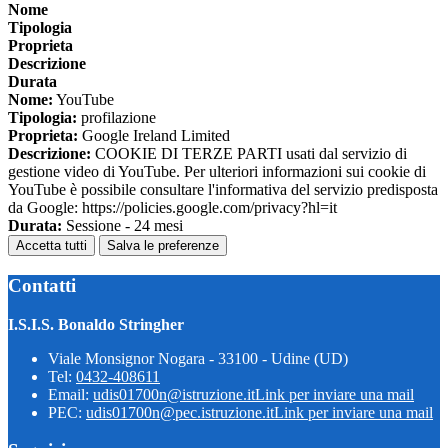
Nome
Tipologia
Proprieta
Descrizione
Durata
Nome:
YouTube
Tipologia:
profilazione
Proprieta:
Google Ireland Limited
Descrizione:
COOKIE DI TERZE PARTI usati dal servizio di
gestione video di YouTube. Per ulteriori informazioni sui cookie di
YouTube è possibile consultare l'informativa del servizio predisposta
da Google: https://policies.google.com/privacy?hl=it
Durata:
Sessione - 24 mesi
Accetta tutti
Salva le preferenze
Contatti
I.S.I.S. Bonaldo Stringher
Viale Monsignor Nogara - 33100 - Udine (UD)
Tel:
0432-408611
Email:
udis01700n@istruzione.it
Link per inviare una mail
PEC:
udis01700n@pec.istruzione.it
Link per inviare una mail