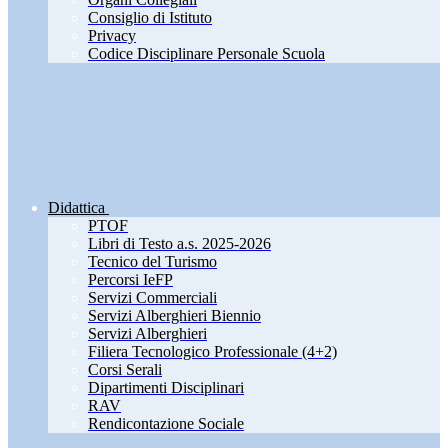
Consiglio di Istituto
Privacy
Codice Disciplinare Personale Scuola
Didattica
PTOF
Libri di Testo a.s. 2025-2026
Tecnico del Turismo
Percorsi IeFP
Servizi Commerciali
Servizi Alberghieri Biennio
Servizi Alberghieri
Filiera Tecnologico Professionale (4+2)
Corsi Serali
Dipartimenti Disciplinari
RAV
Rendicontazione Sociale