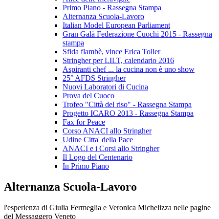
Primo Piano - Rassegna Stampa
Alternanza Scuola-Lavoro
Italian Model European Parliament
Gran Galà Federazione Cuochi 2015 - Rassegna
stampa
Sfida flambè, vince Erica Toller
Stringher per LILT, calendario 2016
Aspiranti chef ... la cucina non è uno show
25° AFDS Stringher
Nuovi Laboratori di Cucina
Prova del Cuoco
Trofeo "Città del riso" - Rassegna Stampa
Progetto ICARO 2013 - Rassegna Stampa
Fax for Peace
Corso ANACI allo Stringher
Udine Citta' della Pace
ANACI e i Corsi allo Stringher
Il Logo del Centenario
In Primo Piano
Alternanza Scuola-Lavoro
l'esperienza di Giulia Fermeglia e Veronica Michelizza nelle pagine
del Messaggero Veneto