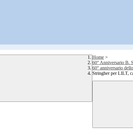
Home
>
60° Anniversario B. S
60° anniversario dell
Stringher per LILT, c