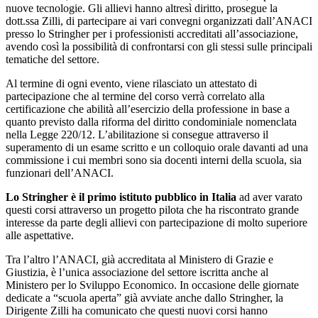
nuove tecnologie. Gli allievi hanno altresì diritto, prosegue la
dott.ssa Zilli, di partecipare ai vari convegni organizzati dall’ANACI
presso lo Stringher per i professionisti accreditati all’associazione,
avendo così la possibilità di confrontarsi con gli stessi sulle principali
tematiche del settore.
Al termine di ogni evento, viene rilasciato un attestato di
partecipazione che al termine del corso verrà correlato alla
certificazione che abilità all’esercizio della professione in base a
quanto previsto dalla riforma del diritto condominiale nomenclata
nella Legge 220/12. L’abilitazione si consegue attraverso il
superamento di un esame scritto e un colloquio orale davanti ad una
commissione i cui membri sono sia docenti interni della scuola, sia
funzionari dell’ANACI.
Lo Stringher è il primo istituto pubblico in Italia
ad aver varato
questi corsi attraverso un progetto pilota che ha riscontrato grande
interesse da parte degli allievi con partecipazione di molto superiore
alle aspettative.
Tra l’altro l’ANACI, già accreditata al Ministero di Grazie e
Giustizia, è l’unica associazione del settore iscritta anche al
Ministero per lo Sviluppo Economico. In occasione delle giornate
dedicate a “scuola aperta” già avviate anche dallo Stringher, la
Dirigente Zilli ha comunicato che questi nuovi corsi hanno