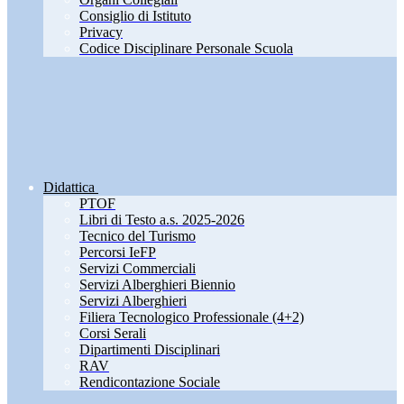
Consiglio di Istituto
Privacy
Codice Disciplinare Personale Scuola
Didattica
PTOF
Libri di Testo a.s. 2025-2026
Tecnico del Turismo
Percorsi IeFP
Servizi Commerciali
Servizi Alberghieri Biennio
Servizi Alberghieri
Filiera Tecnologico Professionale (4+2)
Corsi Serali
Dipartimenti Disciplinari
RAV
Rendicontazione Sociale