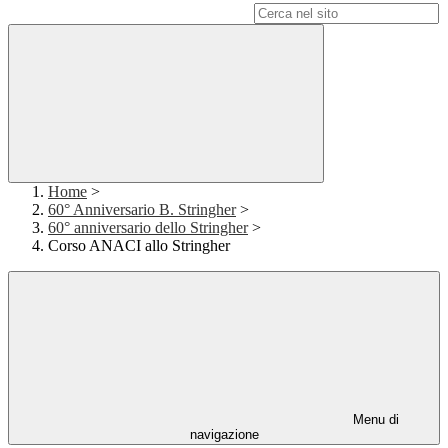
Campo di ricerca per le pagine del sito
Home
>
60° Anniversario B. Stringher
>
60° anniversario dello Stringher
>
Corso ANACI allo Stringher
Menu di
navigazione