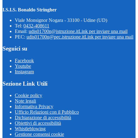
I.S.I.S. Bonaldo Stringher
Viale Monsignor Nogara - 33100 - Udine (UD)
Tel:
0432-408611
Email:
udis01700n@istruzione.it
Link per inviare una mail
PEC:
udis01700n@pec.istruzione.it
Link per inviare una mail
Seguici su
Facebook
Youtube
Instagram
Sezione Link Utili
Cookie policy
Note legali
Informativa Privacy
Ufficio Relazioni con il Pubblico
Dichiarazione di accessibilità
Obiettivi di accessibilità
Whistleblowing
Gestione consensi cookie