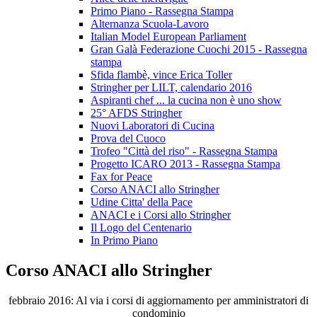
Primo Piano - Rassegna Stampa
Alternanza Scuola-Lavoro
Italian Model European Parliament
Gran Galà Federazione Cuochi 2015 - Rassegna
stampa
Sfida flambè, vince Erica Toller
Stringher per LILT, calendario 2016
Aspiranti chef ... la cucina non è uno show
25° AFDS Stringher
Nuovi Laboratori di Cucina
Prova del Cuoco
Trofeo "Città del riso" - Rassegna Stampa
Progetto ICARO 2013 - Rassegna Stampa
Fax for Peace
Corso ANACI allo Stringher
Udine Citta' della Pace
ANACI e i Corsi allo Stringher
Il Logo del Centenario
In Primo Piano
Corso ANACI allo Stringher
febbraio 2016: Al via i corsi di aggiornamento per amministratori di
condominio