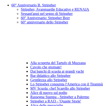
60° Anniversario B. Stringher
Stringher, Avanguardie Educative e RENAIA
Sessant'anni nel segno di Stringher
60° Anniversario: Stringher Beer
60° anniversario dello Stringher
Alla scoperta del Tartufo di Muzzana
Cavolo che giornate!
Dai banchi di scuola ai grandi yacht
Bar didattico allo Stringher
Gentilezza allo Stringher
Lo Stringher conquista l'America con il Tiramisù
MV Scuola: chef Scarello allo Stringher
Alice di nuovo sul podio
Rassegna Stampa - Stringher a Palermo
Stringher a RAI3 - 'Quante Storie'
Alice delle meraviglie