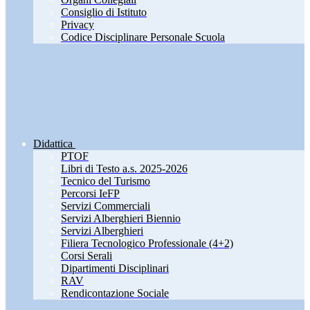
Consiglio di Istituto
Privacy
Codice Disciplinare Personale Scuola
Didattica
PTOF
Libri di Testo a.s. 2025-2026
Tecnico del Turismo
Percorsi IeFP
Servizi Commerciali
Servizi Alberghieri Biennio
Servizi Alberghieri
Filiera Tecnologico Professionale (4+2)
Corsi Serali
Dipartimenti Disciplinari
RAV
Rendicontazione Sociale