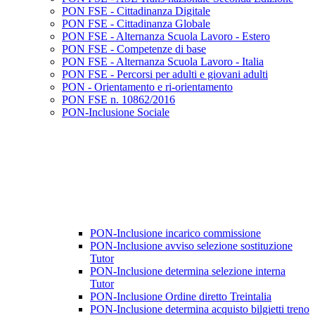
PON FSE - Cittadinanza Digitale
PON FSE - Cittadinanza Globale
PON FSE - Alternanza Scuola Lavoro - Estero
PON FSE - Competenze di base
PON FSE - Alternanza Scuola Lavoro - Italia
PON FSE - Percorsi per adulti e giovani adulti
PON - Orientamento e ri-orientamento
PON FSE n. 10862/2016
PON-Inclusione Sociale
PON-Inclusione incarico commissione
PON-Inclusione avviso selezione sostituzione
Tutor
PON-Inclusione determina selezione interna
Tutor
PON-Inclusione Ordine diretto Treintalia
PON-Inclusione determina acquisto bilgietti treno