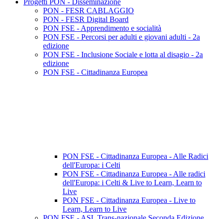
Progetti PON - Disseminazione
PON - FESR CABLAGGIO
PON - FESR Digital Board
PON FSE - Apprendimento e socialità
PON FSE - Percorsi per adulti e giovani adulti - 2a
edizione
PON FSE - Inclusione Sociale e lotta al disagio - 2a
edizione
PON FSE - Cittadinanza Europea
PON FSE - Cittadinanza Europea - Alle Radici
dell'Europa: i Celti
PON FSE - Cittadinanza Europea - Alle radici
dell'Europa: i Celti & Live to Learn, Learn to
Live
PON FSE - Cittadinanza Europea - Live to
Learn, Learn to Live
PON FSE - ASL Trans-nazionale Seconda Edizione