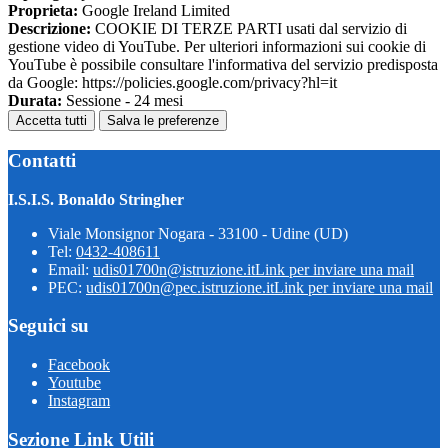
Proprieta:
Google Ireland Limited
Descrizione:
COOKIE DI TERZE PARTI usati dal servizio di
gestione video di YouTube. Per ulteriori informazioni sui cookie di
YouTube è possibile consultare l'informativa del servizio predisposta
da Google: https://policies.google.com/privacy?hl=it
Durata:
Sessione - 24 mesi
Accetta tutti
Salva le preferenze
Contatti
I.S.I.S. Bonaldo Stringher
Viale Monsignor Nogara - 33100 - Udine (UD)
Tel:
0432-408611
Email:
udis01700n@istruzione.it
Link per inviare una mail
PEC:
udis01700n@pec.istruzione.it
Link per inviare una mail
Seguici su
Facebook
Youtube
Instagram
Sezione Link Utili