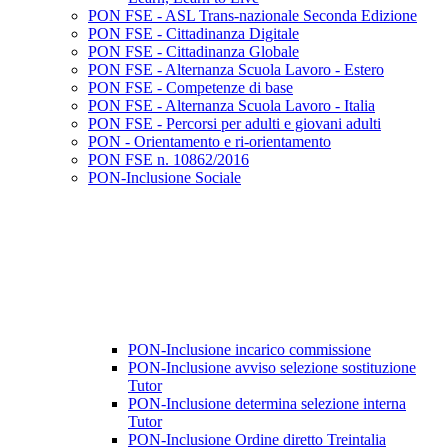
PON FSE - ASL Trans-nazionale Seconda Edizione
PON FSE - Cittadinanza Digitale
PON FSE - Cittadinanza Globale
PON FSE - Alternanza Scuola Lavoro - Estero
PON FSE - Competenze di base
PON FSE - Alternanza Scuola Lavoro - Italia
PON FSE - Percorsi per adulti e giovani adulti
PON - Orientamento e ri-orientamento
PON FSE n. 10862/2016
PON-Inclusione Sociale
PON-Inclusione incarico commissione
PON-Inclusione avviso selezione sostituzione
Tutor
PON-Inclusione determina selezione interna
Tutor
PON-Inclusione Ordine diretto Treintalia