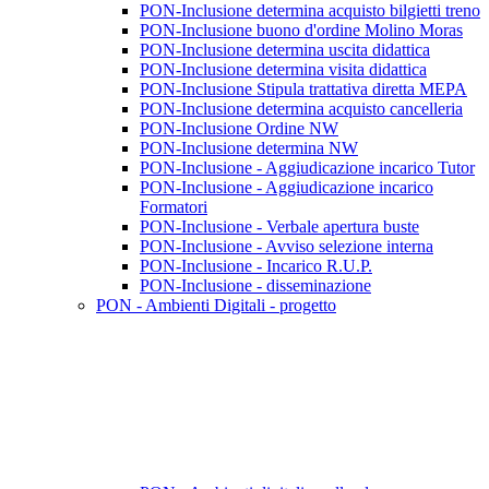
PON-Inclusione determina acquisto bilgietti treno
PON-Inclusione buono d'ordine Molino Moras
PON-Inclusione determina uscita didattica
PON-Inclusione determina visita didattica
PON-Inclusione Stipula trattativa diretta MEPA
PON-Inclusione determina acquisto cancelleria
PON-Inclusione Ordine NW
PON-Inclusione determina NW
PON-Inclusione - Aggiudicazione incarico Tutor
PON-Inclusione - Aggiudicazione incarico
Formatori
PON-Inclusione - Verbale apertura buste
PON-Inclusione - Avviso selezione interna
PON-Inclusione - Incarico R.U.P.
PON-Inclusione - disseminazione
PON - Ambienti Digitali - progetto