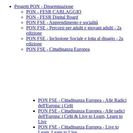
Progetti PON - Disseminazione
PON - FESR CABLAGGIO
PON - FESR Digital Board
PON FSE - Apprendimento e socialità
PON FSE - Percorsi per adulti e giovani adulti - 2a
edizione
PON FSE - Inclusione Sociale e lotta al disagio - 2a
edizione
PON FSE - Cittadinanza Europea
PON FSE - Cittadinanza Europea - Alle Radici
dell'Europa: i Celti
PON FSE - Cittadinanza Europea - Alle radici
dell'Europa: i Celti & Live to Learn, Learn to
Live
PON FSE - Cittadinanza Europea - Live to
Learn, Learn to Live