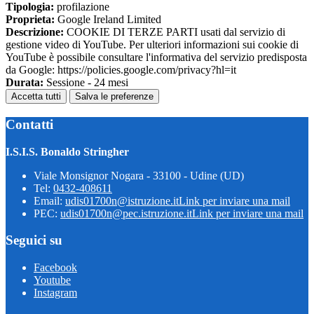
Tipologia:
profilazione
Proprieta:
Google Ireland Limited
Descrizione:
COOKIE DI TERZE PARTI usati dal servizio di
gestione video di YouTube. Per ulteriori informazioni sui cookie di
YouTube è possibile consultare l'informativa del servizio predisposta
da Google: https://policies.google.com/privacy?hl=it
Durata:
Sessione - 24 mesi
Accetta tutti
Salva le preferenze
Contatti
I.S.I.S. Bonaldo Stringher
Viale Monsignor Nogara - 33100 - Udine (UD)
Tel:
0432-408611
Email:
udis01700n@istruzione.it
Link per inviare una mail
PEC:
udis01700n@pec.istruzione.it
Link per inviare una mail
Seguici su
Facebook
Youtube
Instagram