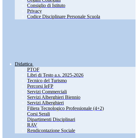
Consiglio di Istituto
Privacy
Codice Disciplinare Personale Scuola
Didattica
PTOF
Libri di Testo a.s. 2025-2026
Tecnico del Turismo
Percorsi IeFP
Servizi Commerciali
Servizi Alberghieri Biennio
Servizi Alberghieri
Filiera Tecnologico Professionale (4+2)
Corsi Serali
Dipartimenti Disciplinari
RAV
Rendicontazione Sociale