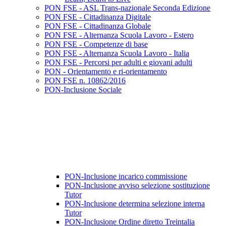
PON FSE - ASL Trans-nazionale Seconda Edizione
PON FSE - Cittadinanza Digitale
PON FSE - Cittadinanza Globale
PON FSE - Alternanza Scuola Lavoro - Estero
PON FSE - Competenze di base
PON FSE - Alternanza Scuola Lavoro - Italia
PON FSE - Percorsi per adulti e giovani adulti
PON - Orientamento e ri-orientamento
PON FSE n. 10862/2016
PON-Inclusione Sociale
PON-Inclusione incarico commissione
PON-Inclusione avviso selezione sostituzione
Tutor
PON-Inclusione determina selezione interna
Tutor
PON-Inclusione Ordine diretto Treintalia