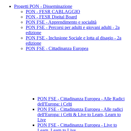
Progetti PON - Disseminazione
PON - FESR CABLAGGIO
PON - FESR Digital Board
PON FSE - Apprendimento e socialità
PON FSE - Percorsi per adulti e giovani adulti - 2a
edizione
PON FSE - Inclusione Sociale e lotta al disagio - 2a
edizione
PON FSE - Cittadinanza Europea
PON FSE - Cittadinanza Europea - Alle Radici
dell'Europa: i Celti
PON FSE - Cittadinanza Europea - Alle radici
dell'Europa: i Celti & Live to Learn, Learn to
Live
PON FSE - Cittadinanza Europea - Live to
Learn, Learn to Live