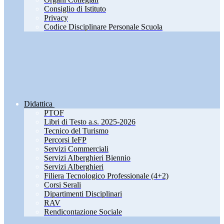
Consiglio di Istituto
Privacy
Codice Disciplinare Personale Scuola
Didattica
PTOF
Libri di Testo a.s. 2025-2026
Tecnico del Turismo
Percorsi IeFP
Servizi Commerciali
Servizi Alberghieri Biennio
Servizi Alberghieri
Filiera Tecnologico Professionale (4+2)
Corsi Serali
Dipartimenti Disciplinari
RAV
Rendicontazione Sociale