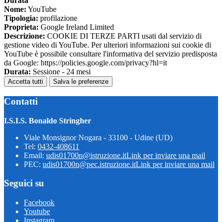
Durata
Nome:
YouTube
Tipologia:
profilazione
Proprieta:
Google Ireland Limited
Descrizione:
COOKIE DI TERZE PARTI usati dal servizio di
gestione video di YouTube. Per ulteriori informazioni sui cookie di
YouTube è possibile consultare l'informativa del servizio predisposta
da Google: https://policies.google.com/privacy?hl=it
Durata:
Sessione - 24 mesi
Accetta tutti
Salva le preferenze
Contatti
I.S.I.S. Bonaldo Stringher
Viale Monsignor Nogara - 33100 - Udine (UD)
Tel:
0432-408611
Email:
udis01700n@istruzione.it
Link per inviare una mail
PEC:
udis01700n@pec.istruzione.it
Link per inviare una mail
Seguici su
Facebook
Youtube
Instagram