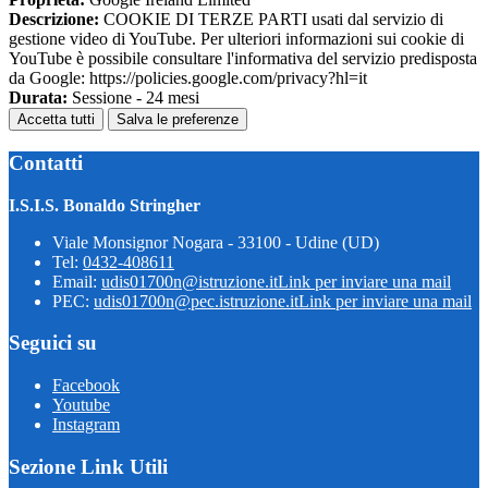
Descrizione:
COOKIE DI TERZE PARTI usati dal servizio di
gestione video di YouTube. Per ulteriori informazioni sui cookie di
YouTube è possibile consultare l'informativa del servizio predisposta
da Google: https://policies.google.com/privacy?hl=it
Durata:
Sessione - 24 mesi
Accetta tutti
Salva le preferenze
Contatti
I.S.I.S. Bonaldo Stringher
Viale Monsignor Nogara - 33100 - Udine (UD)
Tel:
0432-408611
Email:
udis01700n@istruzione.it
Link per inviare una mail
PEC:
udis01700n@pec.istruzione.it
Link per inviare una mail
Seguici su
Facebook
Youtube
Instagram
Sezione Link Utili