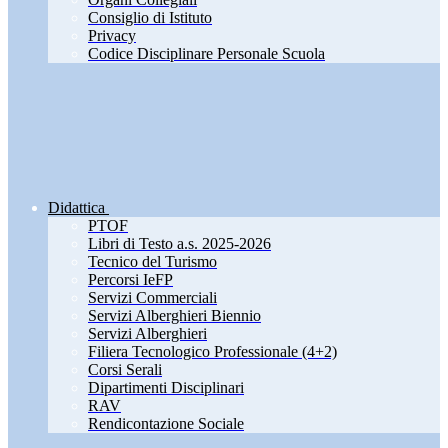
Consiglio di Istituto
Privacy
Codice Disciplinare Personale Scuola
Didattica
PTOF
Libri di Testo a.s. 2025-2026
Tecnico del Turismo
Percorsi IeFP
Servizi Commerciali
Servizi Alberghieri Biennio
Servizi Alberghieri
Filiera Tecnologico Professionale (4+2)
Corsi Serali
Dipartimenti Disciplinari
RAV
Rendicontazione Sociale