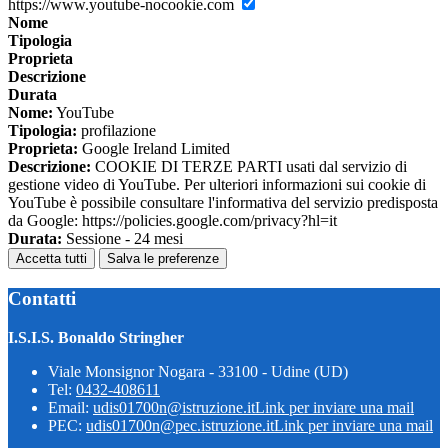
https://www.youtube-nocookie.com
Nome
Tipologia
Proprieta
Descrizione
Durata
Nome:
YouTube
Tipologia:
profilazione
Proprieta:
Google Ireland Limited
Descrizione:
COOKIE DI TERZE PARTI usati dal servizio di
gestione video di YouTube. Per ulteriori informazioni sui cookie di
YouTube è possibile consultare l'informativa del servizio predisposta
da Google: https://policies.google.com/privacy?hl=it
Durata:
Sessione - 24 mesi
Accetta tutti
Salva le preferenze
Contatti
I.S.I.S. Bonaldo Stringher
Viale Monsignor Nogara - 33100 - Udine (UD)
Tel:
0432-408611
Email:
udis01700n@istruzione.it
Link per inviare una mail
PEC:
udis01700n@pec.istruzione.it
Link per inviare una mail