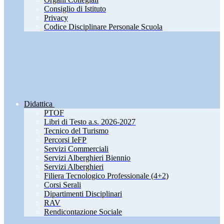
Consiglio di Istituto
Privacy
Codice Disciplinare Personale Scuola
Didattica
PTOF
Libri di Testo a.s. 2026-2027
Tecnico del Turismo
Percorsi IeFP
Servizi Commerciali
Servizi Alberghieri Biennio
Servizi Alberghieri
Filiera Tecnologico Professionale (4+2)
Corsi Serali
Dipartimenti Disciplinari
RAV
Rendicontazione Sociale