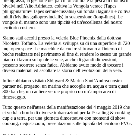
preingrasso, la gestione dei parchi di coltura e la pesca di molluschi
bivalvi nell’Alto Adriatico, coltiva la Vongola verace (Tapes
philippinarum= Tapes semidecussatus) sui fondali lagunari e coltiva
mitili (Mytilus galloprovincialis) in sospensione (long-lines). Le
vongole di marano sono una tipicità ed un'eccellenza del nostro
territorio costiero.
Siamo stati accolti presso la veleria Blue Phoenix dalla dott.ssa
Nicoletta Toffano. La veleria si sviluppa su di una superficie di 720
mq. open space. Le macchine da cucire si trovano all'interno di
buche realizzate nel pavimento al fine di rendere lo stesso un grande
piano di lavoro sul quale le vele, anche di grandi dimensioni,
possono scorrere senza fatica. Abbiamo avuto modo di toccare i
diversi materiali ed ascoltare la storia dell’evoluzioni della vela.
Infine abbiamo visitato Shipyard & Marina Sant’Andrea nostra
partner nel progetto, un marina che accoglie tra acqua e terra quasi
800 barche, un cantiere vero e proprio con un’ampia area di
rimessaggio.
Tutto questo nell'attesa della manifestazione del 4 maggio 2019 che
ci vedrà a bordo di diverse imbarcazioni per la I^ sailing & cooking
cup e a terra, per una giornata dimostrativa con momenti di show
cooking, degustazioni, presentazioni sulle tipicità del territorio FVG.