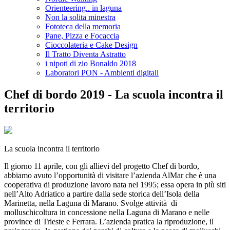
Orienteering.. in laguna
Non la solita minestra
Fototeca della memoria
Pane, Pizza e Focaccia
Cioccolateria e Cake Design
Il Tratto Diventa Astratto
i nipoti di zio Bonaldo 2018
Laboratori PON - Ambienti digitali
Chef di bordo 2019 - La scuola incontra il
territorio
La scuola incontra il territorio
Il giorno 11 aprile, con gli allievi del progetto Chef di bordo,
abbiamo avuto l’opportunità di visitare l’azienda AlMar che è una
cooperativa di produzione lavoro nata nel 1995; essa opera in più siti
nell’Alto Adriatico a partire dalla sede storica dell’Isola della
Marinetta, nella Laguna di Marano. Svolge attività di
molluschicoltura in concessione nella Laguna di Marano e nelle
province di Trieste e Ferrara. L’azienda pratica la riproduzione, il