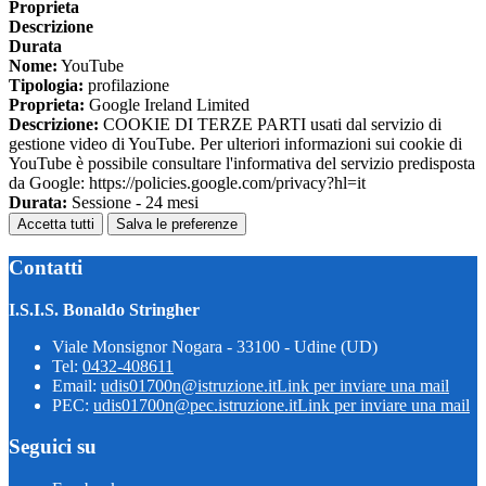
Proprieta
Descrizione
Durata
Nome:
YouTube
Tipologia:
profilazione
Proprieta:
Google Ireland Limited
Descrizione:
COOKIE DI TERZE PARTI usati dal servizio di
gestione video di YouTube. Per ulteriori informazioni sui cookie di
YouTube è possibile consultare l'informativa del servizio predisposta
da Google: https://policies.google.com/privacy?hl=it
Durata:
Sessione - 24 mesi
Accetta tutti
Salva le preferenze
Contatti
I.S.I.S. Bonaldo Stringher
Viale Monsignor Nogara - 33100 - Udine (UD)
Tel:
0432-408611
Email:
udis01700n@istruzione.it
Link per inviare una mail
PEC:
udis01700n@pec.istruzione.it
Link per inviare una mail
Seguici su