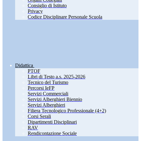
Consiglio di Istituto
Privacy
Codice Disciplinare Personale Scuola
Didattica
PTOF
Libri di Testo a.s. 2025-2026
Tecnico del Turismo
Percorsi IeFP
Servizi Commerciali
Servizi Alberghieri Biennio
Servizi Alberghieri
Filiera Tecnologico Professionale (4+2)
Corsi Serali
Dipartimenti Disciplinari
RAV
Rendicontazione Sociale