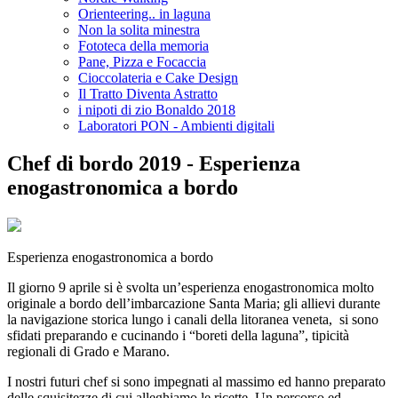
Orienteering.. in laguna
Non la solita minestra
Fototeca della memoria
Pane, Pizza e Focaccia
Cioccolateria e Cake Design
Il Tratto Diventa Astratto
i nipoti di zio Bonaldo 2018
Laboratori PON - Ambienti digitali
Chef di bordo 2019 - Esperienza
enogastronomica a bordo
Esperienza enogastronomica a bordo
Il giorno 9 aprile si è svolta un’esperienza enogastronomica molto
originale a bordo dell’imbarcazione Santa Maria; gli allievi durante
la navigazione storica lungo i canali della litoranea veneta, si sono
sfidati preparando e cucinando i “boreti della laguna”, tipicità
regionali di Grado e Marano.
I nostri futuri chef si sono impegnati al massimo ed hanno preparato
delle squisitezze di cui alleghiamo le ricette. Un percorso ed