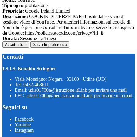
Tipologia:
profilazione
Proprieta:
Google Ireland Limited
Descrizione:
COOKIE DI TERZE PARTI usati dal servizio di
gestione video di YouTube. Per ulteriori informazioni sui cookie di
YouTube è possibile consultare l'informativa del servizio predisposta
da Google: https://policies.google.com/privacy?hl=it
Durata:
Sessione - 24 mesi
Accetta tutti
Salva le preferenze
Contatti
I.S.I.S. Bonaldo Stringher
Viale Monsignor Nogara - 33100 - Udine (UD)
Tel:
0432-408611
Email:
udis01700n@istruzione.it
Link per inviare una mail
PEC:
udis01700n@pec.istruzione.it
Link per inviare una mail
Seguici su
Facebook
Youtube
Instagram