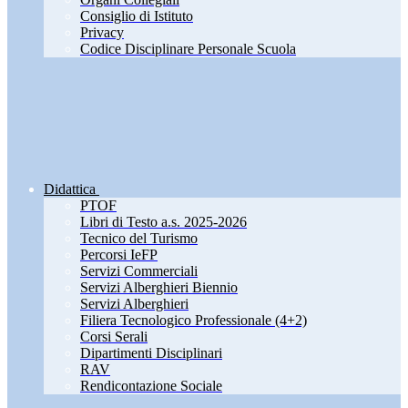
Consiglio di Istituto
Privacy
Codice Disciplinare Personale Scuola
Didattica
PTOF
Libri di Testo a.s. 2025-2026
Tecnico del Turismo
Percorsi IeFP
Servizi Commerciali
Servizi Alberghieri Biennio
Servizi Alberghieri
Filiera Tecnologico Professionale (4+2)
Corsi Serali
Dipartimenti Disciplinari
RAV
Rendicontazione Sociale