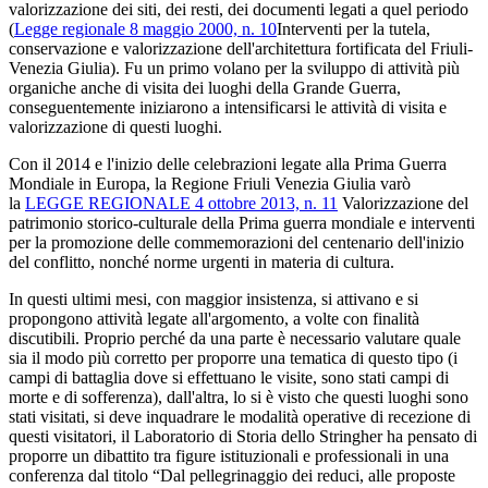
valorizzazione dei siti, dei resti, dei documenti legati a quel periodo
(
Legge regionale 8 maggio 2000, n. 10
Interventi per la tutela,
conservazione e valorizzazione dell'architettura fortificata del Friuli-
Venezia Giulia). Fu un primo volano per la sviluppo di attività più
organiche anche di visita dei luoghi della Grande Guerra,
conseguentemente iniziarono a intensificarsi le attività di visita e
valorizzazione di questi luoghi.
Con il 2014 e l'inizio delle celebrazioni legate alla Prima Guerra
Mondiale in Europa, la Regione Friuli Venezia Giulia varò
la
LEGGE REGIONALE 4 ottobre 2013, n. 11
Valorizzazione del
patrimonio storico-culturale della Prima guerra mondiale e interventi
per la promozione delle commemorazioni del centenario dell'inizio
del conflitto, nonché norme urgenti in materia di cultura.
In questi ultimi mesi, con maggior insistenza, si attivano e si
propongono attività legate all'argomento, a volte con finalità
discutibili. Proprio perché da una parte è necessario valutare quale
sia il modo più corretto per proporre una tematica di questo tipo (i
campi di battaglia dove si effettuano le visite, sono stati campi di
morte e di sofferenza), dall'altra, lo si è visto che questi luoghi sono
stati visitati, si deve inquadrare le modalità operative di recezione di
questi visitatori, il Laboratorio di Storia dello Stringher ha pensato di
proporre un dibattito tra figure istituzionali e professionali in una
conferenza dal titolo “Dal pellegrinaggio dei reduci, alle proposte