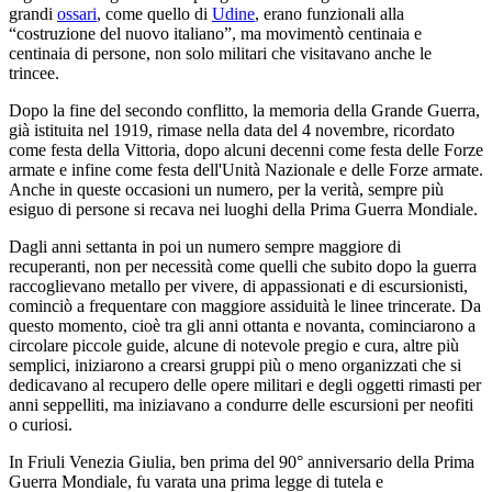
grandi
ossari
, come quello di
Udine
, erano funzionali alla
“costruzione del nuovo italiano”, ma movimentò centinaia e
centinaia di persone, non solo militari che visitavano anche le
trincee.
Dopo la fine del secondo conflitto, la memoria della Grande Guerra,
già istituita nel 1919, rimase nella data del 4 novembre, ricordato
come festa della Vittoria, dopo alcuni decenni come festa delle Forze
armate e infine come festa dell'Unità Nazionale e delle Forze armate.
Anche in queste occasioni un numero, per la verità, sempre più
esiguo di persone si recava nei luoghi della Prima Guerra Mondiale.
Dagli anni settanta in poi un numero sempre maggiore di
recuperanti, non per necessità come quelli che subito dopo la guerra
raccoglievano metallo per vivere, di appassionati e di escursionisti,
cominciò a frequentare con maggiore assiduità le linee trincerate. Da
questo momento, cioè tra gli anni ottanta e novanta, cominciarono a
circolare piccole guide, alcune di notevole pregio e cura, altre più
semplici, iniziarono a crearsi gruppi più o meno organizzati che si
dedicavano al recupero delle opere militari e degli oggetti rimasti per
anni seppelliti, ma iniziavano a condurre delle escursioni per neofiti
o curiosi.
In Friuli Venezia Giulia, ben prima del 90° anniversario della Prima
Guerra Mondiale, fu varata una prima legge di tutela e