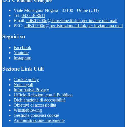
I.S.I.S. Bonaldo Stringher
Viale Monsignor Nogara - 33100 - Udine (UD)
Tel:
0432-408611
Email:
udis01700n@istruzione.it
Link per inviare una mail
PEC:
udis01700n@pec.istruzione.it
Link per inviare una mail
Seguici su
Facebook
Youtube
Instagram
Sezione Link Utili
Cookie policy
Note legali
Informativa Privacy
Ufficio Relazioni con il Pubblico
Dichiarazione di accessibilità
Obiettivi di accessibilità
Whistleblowing
Gestione consensi cookie
Amministrazione trasparente