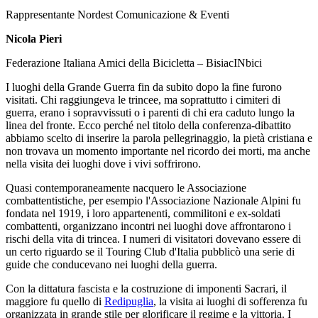
Rappresentante Nordest Comunicazione & Eventi
Nicola Pieri
Federazione Italiana Amici della Bicicletta – BisiacINbici
I luoghi della Grande Guerra fin da subito dopo la fine furono
visitati. Chi raggiungeva le trincee, ma soprattutto i cimiteri di
guerra, erano i sopravvissuti o i parenti di chi era caduto lungo la
linea del fronte. Ecco perché nel titolo della conferenza-dibattito
abbiamo scelto di inserire la parola pellegrinaggio, la pietà cristiana e
non trovava un momento importante nel ricordo dei morti, ma anche
nella visita dei luoghi dove i vivi soffrirono.
Quasi contemporaneamente nacquero le Associazione
combattentistiche, per esempio l'Associazione Nazionale Alpini fu
fondata nel 1919, i loro appartenenti, commilitoni e ex-soldati
combattenti, organizzano incontri nei luoghi dove affrontarono i
rischi della vita di trincea. I numeri di visitatori dovevano essere di
un certo riguardo se il Touring Club d'Italia pubblicò una serie di
guide che conducevano nei luoghi della guerra.
Con la dittatura fascista e la costruzione di imponenti Sacrari, il
maggiore fu quello di
Redipuglia
, la visita ai luoghi di sofferenza fu
organizzata in grande stile per glorificare il regime e la vittoria. I