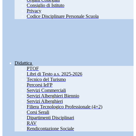
Consiglio di Istituto
Privacy
Codice Disciplinare Personale Scuola
Didattica
PTOF
Libri di Testo a.s. 2025-2026
Tecnico del Turismo
Percorsi IeFP
Servizi Commerciali
Servizi Alberghieri Biennio
Servizi Alberghieri
Filiera Tecnologico Professionale (4+2)
Corsi Serali
Dipartimenti Disciplinari
RAV
Rendicontazione Sociale