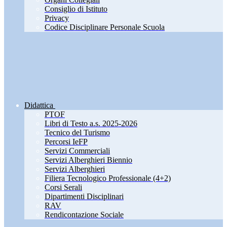
Consiglio di Istituto
Privacy
Codice Disciplinare Personale Scuola
Didattica
PTOF
Libri di Testo a.s. 2025-2026
Tecnico del Turismo
Percorsi IeFP
Servizi Commerciali
Servizi Alberghieri Biennio
Servizi Alberghieri
Filiera Tecnologico Professionale (4+2)
Corsi Serali
Dipartimenti Disciplinari
RAV
Rendicontazione Sociale