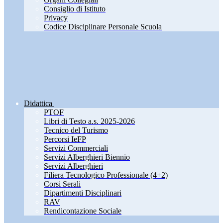
Consiglio di Istituto
Privacy
Codice Disciplinare Personale Scuola
Didattica
PTOF
Libri di Testo a.s. 2025-2026
Tecnico del Turismo
Percorsi IeFP
Servizi Commerciali
Servizi Alberghieri Biennio
Servizi Alberghieri
Filiera Tecnologico Professionale (4+2)
Corsi Serali
Dipartimenti Disciplinari
RAV
Rendicontazione Sociale