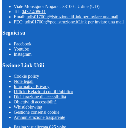
Viale Monsignor Nogara - 33100 - Udine (UD)
Tel:
0432-408611
Email:
udis01700n@istruzione.it
Link per inviare una mail
PEC:
udis01700n@pec.istruzione.it
Link per inviare una mail
Seguici su
Facebook
Youtube
Instagram
Sezione Link Utili
Cookie policy
Note legali
Informativa Privacy
Ufficio Relazioni con il Pubblico
Dichiarazione di accessibilità
Obiettivi di accessibilità
Whistleblowing
Gestione consensi cookie
Amministrazione trasparente
Pagina visualizzata
825
volte