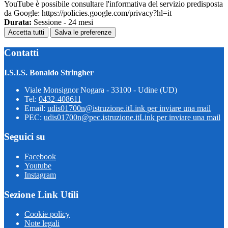
YouTube è possibile consultare l'informativa del servizio predisposta
da Google: https://policies.google.com/privacy?hl=it
Durata:
Sessione - 24 mesi
Accetta tutti
Salva le preferenze
Contatti
I.S.I.S. Bonaldo Stringher
Viale Monsignor Nogara - 33100 - Udine (UD)
Tel:
0432-408611
Email:
udis01700n@istruzione.it
Link per inviare una mail
PEC:
udis01700n@pec.istruzione.it
Link per inviare una mail
Seguici su
Facebook
Youtube
Instagram
Sezione Link Utili
Cookie policy
Note legali