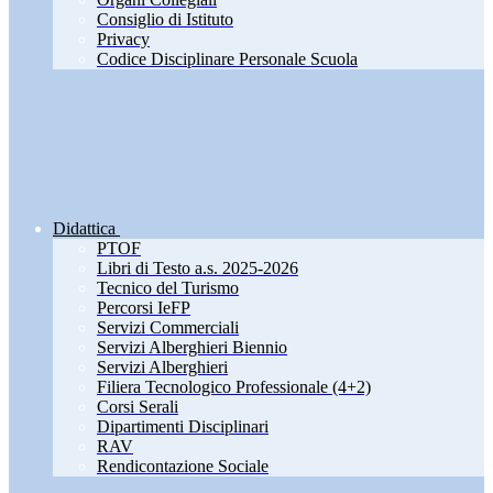
Consiglio di Istituto
Privacy
Codice Disciplinare Personale Scuola
Didattica
PTOF
Libri di Testo a.s. 2025-2026
Tecnico del Turismo
Percorsi IeFP
Servizi Commerciali
Servizi Alberghieri Biennio
Servizi Alberghieri
Filiera Tecnologico Professionale (4+2)
Corsi Serali
Dipartimenti Disciplinari
RAV
Rendicontazione Sociale