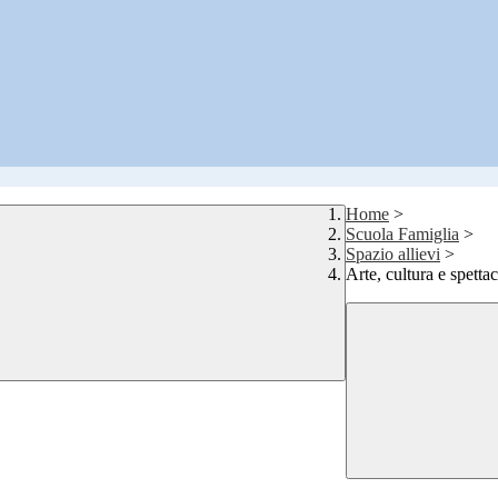
Home
>
Scuola Famiglia
>
Spazio allievi
>
Arte, cultura e spetta