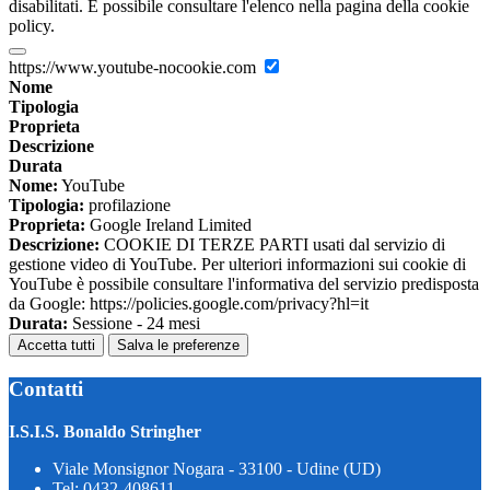
disabilitati. È possibile consultare l'elenco nella pagina della cookie
policy.
https://www.youtube-nocookie.com
Nome
Tipologia
Proprieta
Descrizione
Durata
Nome:
YouTube
Tipologia:
profilazione
Proprieta:
Google Ireland Limited
Descrizione:
COOKIE DI TERZE PARTI usati dal servizio di
gestione video di YouTube. Per ulteriori informazioni sui cookie di
YouTube è possibile consultare l'informativa del servizio predisposta
da Google: https://policies.google.com/privacy?hl=it
Durata:
Sessione - 24 mesi
Accetta tutti
Salva le preferenze
Contatti
I.S.I.S. Bonaldo Stringher
Viale Monsignor Nogara - 33100 - Udine (UD)
Tel:
0432-408611