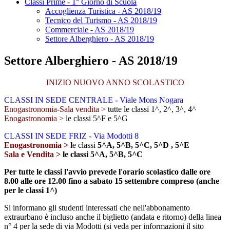
Classi Prime - 1° Giorno di Scuola
Accoglienza Turistica - AS 2018/19
Tecnico del Turismo - AS 2018/19
Commerciale - AS 2018/19
Settore Alberghiero - AS 2018/19
Settore Alberghiero - AS 2018/19
INIZIO NUOVO ANNO SCOLASTICO
CLASSI IN SEDE CENTRALE - Viale Mons Nogara
Enogastronomia-Sala vendita >
tutte le classi 1^, 2^, 3^, 4^
Enogastronomia >
le classi 5^F e 5^G
CLASSI IN SEDE FRIZ - Via Modotti 8
Enogastronomia >
l
e classi
5^A, 5^B, 5^C, 5^D , 5^E
Sala e Vendita >
le classi 5^A, 5^B, 5^C
Per tutte le classi l'avvio prevede l'orario scolastico dalle ore
8.00 alle ore 12.00 fino a sabato 15 settembre compreso (anche
per le classi 1^)
Si informano gli studenti interessati che nell'abbonamento
extraurbano è incluso anche il biglietto (andata e ritorno) della linea
n° 4 per la sede di via Modotti (si veda per informazioni il sito