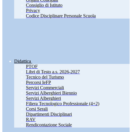
Consiglio di Istituto
Privacy
Codice Disciplinare Personale Scuola
Didattica
PTOF
Libri di Testo a.s. 2026-2027
Tecnico del Turismo
Percorsi IeFP
Servizi Commerciali
Servizi Alberghieri Biennio
Servizi Alberghieri
Filiera Tecnologico Professionale (4+2)
Corsi Serali
Dipartimenti Disciplinari
RAV
Rendicontazione Sociale