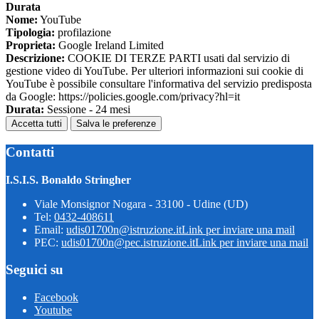
Durata
Nome:
YouTube
Tipologia:
profilazione
Proprieta:
Google Ireland Limited
Descrizione:
COOKIE DI TERZE PARTI usati dal servizio di
gestione video di YouTube. Per ulteriori informazioni sui cookie di
YouTube è possibile consultare l'informativa del servizio predisposta
da Google: https://policies.google.com/privacy?hl=it
Durata:
Sessione - 24 mesi
Accetta tutti
Salva le preferenze
Contatti
I.S.I.S. Bonaldo Stringher
Viale Monsignor Nogara - 33100 - Udine (UD)
Tel:
0432-408611
Email:
udis01700n@istruzione.it
Link per inviare una mail
PEC:
udis01700n@pec.istruzione.it
Link per inviare una mail
Seguici su
Facebook
Youtube