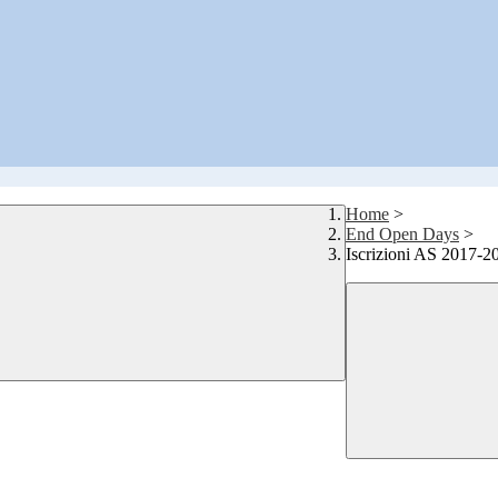
Home
>
End Open Days
>
Iscrizioni AS 2017-2