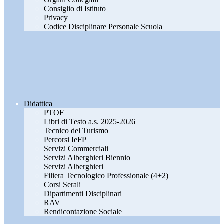
Consiglio di Istituto
Privacy
Codice Disciplinare Personale Scuola
Didattica
PTOF
Libri di Testo a.s. 2025-2026
Tecnico del Turismo
Percorsi IeFP
Servizi Commerciali
Servizi Alberghieri Biennio
Servizi Alberghieri
Filiera Tecnologico Professionale (4+2)
Corsi Serali
Dipartimenti Disciplinari
RAV
Rendicontazione Sociale