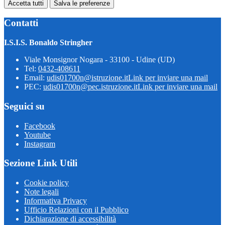
Accetta tutti
Salva le preferenze
Contatti
I.S.I.S. Bonaldo Stringher
Viale Monsignor Nogara - 33100 - Udine (UD)
Tel:
0432-408611
Email:
udis01700n@istruzione.it
Link per inviare una mail
PEC:
udis01700n@pec.istruzione.it
Link per inviare una mail
Seguici su
Facebook
Youtube
Instagram
Sezione Link Utili
Cookie policy
Note legali
Informativa Privacy
Ufficio Relazioni con il Pubblico
Dichiarazione di accessibilità