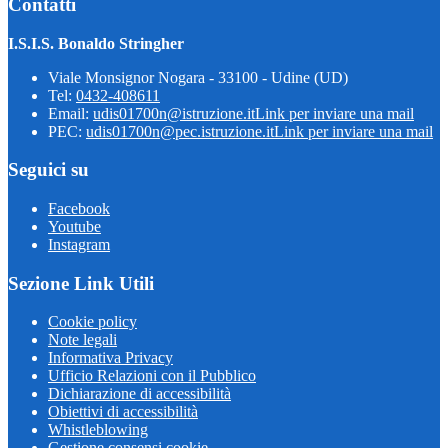
Contatti
I.S.I.S. Bonaldo Stringher
Viale Monsignor Nogara - 33100 - Udine (UD)
Tel:
0432-408611
Email:
udis01700n@istruzione.it
Link per inviare una mail
PEC:
udis01700n@pec.istruzione.it
Link per inviare una mail
Seguici su
Facebook
Youtube
Instagram
Sezione Link Utili
Cookie policy
Note legali
Informativa Privacy
Ufficio Relazioni con il Pubblico
Dichiarazione di accessibilità
Obiettivi di accessibilità
Whistleblowing
Gestione consensi cookie