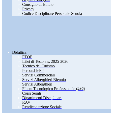
Consiglio di Istituto
Privacy
Codice Disciplinare Personale Scuola
Didattica
PTOF
Libri di Testo a.s. 2025-2026
Tecnico del Turismo
Percorsi IeFP
Servizi Commerciali
Servizi Alberghieri Biennio
Servizi Alberghieri
Filiera Tecnologico Professionale (4+2)
Corsi Serali
Dipartimenti Disciplinari
RAV
Rendicontazione Sociale