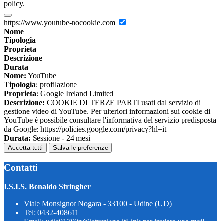
policy.
https://www.youtube-nocookie.com
Nome
Tipologia
Proprieta
Descrizione
Durata
Nome:
YouTube
Tipologia:
profilazione
Proprieta:
Google Ireland Limited
Descrizione:
COOKIE DI TERZE PARTI usati dal servizio di
gestione video di YouTube. Per ulteriori informazioni sui cookie di
YouTube è possibile consultare l'informativa del servizio predisposta
da Google: https://policies.google.com/privacy?hl=it
Durata:
Sessione - 24 mesi
Accetta tutti
Salva le preferenze
Contatti
I.S.I.S. Bonaldo Stringher
Viale Monsignor Nogara - 33100 - Udine (UD)
Tel:
0432-408611