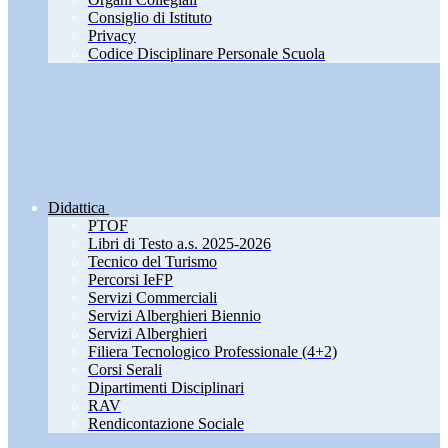
Consiglio di Istituto
Privacy
Codice Disciplinare Personale Scuola
Didattica
PTOF
Libri di Testo a.s. 2025-2026
Tecnico del Turismo
Percorsi IeFP
Servizi Commerciali
Servizi Alberghieri Biennio
Servizi Alberghieri
Filiera Tecnologico Professionale (4+2)
Corsi Serali
Dipartimenti Disciplinari
RAV
Rendicontazione Sociale