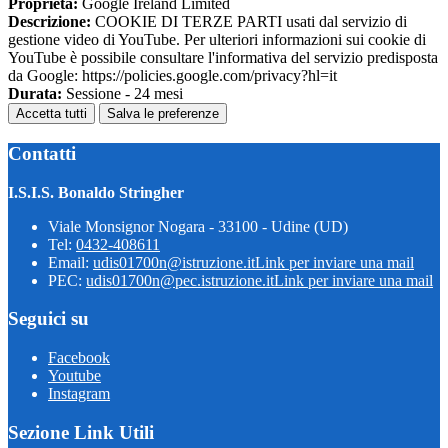
Proprieta:
Google Ireland Limited
Descrizione:
COOKIE DI TERZE PARTI usati dal servizio di
gestione video di YouTube. Per ulteriori informazioni sui cookie di
YouTube è possibile consultare l'informativa del servizio predisposta
da Google: https://policies.google.com/privacy?hl=it
Durata:
Sessione - 24 mesi
Accetta tutti
Salva le preferenze
Contatti
I.S.I.S. Bonaldo Stringher
Viale Monsignor Nogara - 33100 - Udine (UD)
Tel:
0432-408611
Email:
udis01700n@istruzione.it
Link per inviare una mail
PEC:
udis01700n@pec.istruzione.it
Link per inviare una mail
Seguici su
Facebook
Youtube
Instagram
Sezione Link Utili