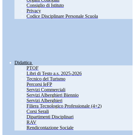
Consiglio di Istituto
Privacy
Codice Disciplinare Personale Scuola
Didattica
PTOF
Libri di Testo a.s. 2025-2026
Tecnico del Turismo
Percorsi IeFP
Servizi Commerciali
Servizi Alberghieri Biennio
Servizi Alberghieri
Filiera Tecnologico Professionale (4+2)
Corsi Serali
Dipartimenti Disciplinari
RAV
Rendicontazione Sociale