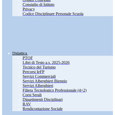
Consiglio di Istituto
Privacy
Codice Disciplinare Personale Scuola
Didattica
PTOF
Libri di Testo a.s. 2025-2026
Tecnico del Turismo
Percorsi IeFP
Servizi Commerciali
Servizi Alberghieri Biennio
Servizi Alberghieri
Filiera Tecnologico Professionale (4+2)
Corsi Serali
Dipartimenti Disciplinari
RAV
Rendicontazione Sociale