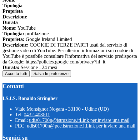
Tipologia
Proprieta
Descrizione
Durata
Nome:
YouTube
Tipologia:
profilazione
Proprieta:
Google Ireland Limited
Descrizione:
COOKIE DI TERZE PARTI usati dal servizio di
gestione video di YouTube. Per ulteriori informazioni sui cookie di
YouTube è possibile consultare l'informativa del servizio predisposta
da Google: https://policies.google.com/privacy?hl=it
Durata:
Sessione - 24 mesi
Accetta tutti
Salva le preferenze
Contatti
I.S.I.S. Bonaldo Stringher
Viale Monsignor Nogara - 33100 - Udine (UD)
Tel:
0432-408611
Email:
udis01700n@istruzione.it
Link per inviare una mail
PEC:
udis01700n@pec.istruzione.it
Link per inviare una mail
Seguici su