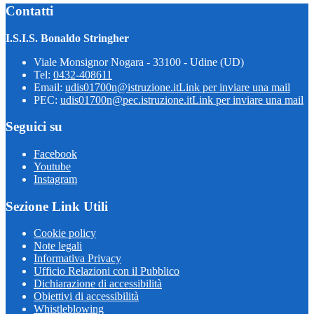
Contatti
I.S.I.S. Bonaldo Stringher
Viale Monsignor Nogara - 33100 - Udine (UD)
Tel:
0432-408611
Email:
udis01700n@istruzione.it
Link per inviare una mail
PEC:
udis01700n@pec.istruzione.it
Link per inviare una mail
Seguici su
Facebook
Youtube
Instagram
Sezione Link Utili
Cookie policy
Note legali
Informativa Privacy
Ufficio Relazioni con il Pubblico
Dichiarazione di accessibilità
Obiettivi di accessibilità
Whistleblowing