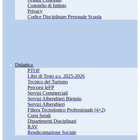
Consiglio di Istituto
Privacy
Codice Disciplinare Personale Scuola
Didattica
PTOF
Libri di Testo a.s. 2025-2026
Tecnico del Turismo
Percorsi IeFP
Servizi Commerciali
Servizi Alberghieri Biennio
Servizi Alberghieri
Filiera Tecnologico Professionale (4+2)
Corsi Serali
Dipartimenti Disciplinari
RAV
Rendicontazione Sociale