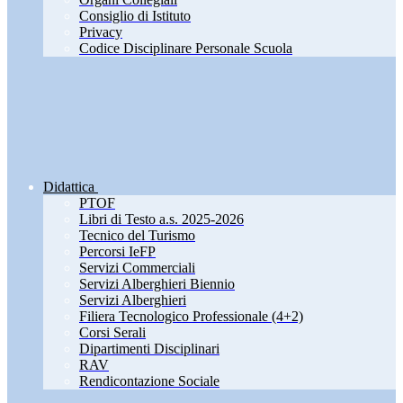
Consiglio di Istituto
Privacy
Codice Disciplinare Personale Scuola
Didattica
PTOF
Libri di Testo a.s. 2025-2026
Tecnico del Turismo
Percorsi IeFP
Servizi Commerciali
Servizi Alberghieri Biennio
Servizi Alberghieri
Filiera Tecnologico Professionale (4+2)
Corsi Serali
Dipartimenti Disciplinari
RAV
Rendicontazione Sociale