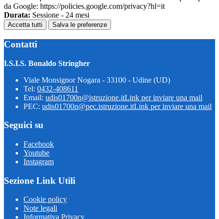
da Google: https://policies.google.com/privacy?hl=it
Durata:
Sessione - 24 mesi
Accetta tutti
Salva le preferenze
Contatti
I.S.I.S. Bonaldo Stringher
Viale Monsignor Nogara - 33100 - Udine (UD)
Tel:
0432-408611
Email:
udis01700n@istruzione.it
Link per inviare una mail
PEC:
udis01700n@pec.istruzione.it
Link per inviare una mail
Seguici su
Facebook
Youtube
Instagram
Sezione Link Utili
Cookie policy
Note legali
Informativa Privacy