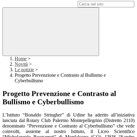
Campo di ricerca per le pagine del sito
Home
>
Novità
>
Le notizie
>
Progetto Prevenzione e Contrasto al Bullismo e
Cyberbullismo
Progetto Prevenzione e Contrasto al
Bullismo e Cyberbullismo
L’Istituto “Bonaldo Stringher” di Udine ha aderito all’iniziativa
lanciata dal Rotary Club Palermo Montepellegrino (Distretto 2110)
denominato “Prevenzione e Contrasto al Cyberbullismo” che vede
coinvolti, assieme al nostro Istituto, il Liceo Scientifico
“Michelangelo Buonarroti” di Monfalcone (GO), l’ISIS “Sandro