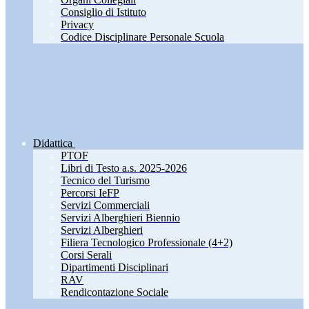
Consiglio di Istituto
Privacy
Codice Disciplinare Personale Scuola
Didattica
PTOF
Libri di Testo a.s. 2025-2026
Tecnico del Turismo
Percorsi IeFP
Servizi Commerciali
Servizi Alberghieri Biennio
Servizi Alberghieri
Filiera Tecnologico Professionale (4+2)
Corsi Serali
Dipartimenti Disciplinari
RAV
Rendicontazione Sociale