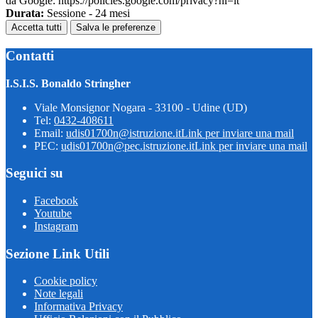
da Google: https://policies.google.com/privacy?hl=it
Durata:
Sessione - 24 mesi
Accetta tutti
Salva le preferenze
Contatti
I.S.I.S. Bonaldo Stringher
Viale Monsignor Nogara - 33100 - Udine (UD)
Tel:
0432-408611
Email:
udis01700n@istruzione.it
Link per inviare una mail
PEC:
udis01700n@pec.istruzione.it
Link per inviare una mail
Seguici su
Facebook
Youtube
Instagram
Sezione Link Utili
Cookie policy
Note legali
Informativa Privacy