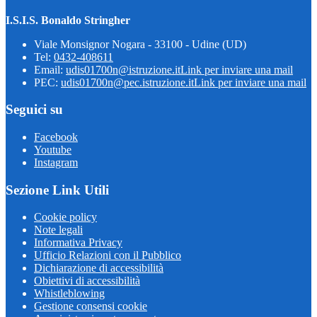
I.S.I.S. Bonaldo Stringher
Viale Monsignor Nogara - 33100 - Udine (UD)
Tel:
0432-408611
Email:
udis01700n@istruzione.it
Link per inviare una mail
PEC:
udis01700n@pec.istruzione.it
Link per inviare una mail
Seguici su
Facebook
Youtube
Instagram
Sezione Link Utili
Cookie policy
Note legali
Informativa Privacy
Ufficio Relazioni con il Pubblico
Dichiarazione di accessibilità
Obiettivi di accessibilità
Whistleblowing
Gestione consensi cookie