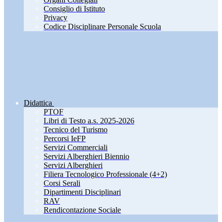
Consiglio di Istituto
Privacy
Codice Disciplinare Personale Scuola
Didattica
PTOF
Libri di Testo a.s. 2025-2026
Tecnico del Turismo
Percorsi IeFP
Servizi Commerciali
Servizi Alberghieri Biennio
Servizi Alberghieri
Filiera Tecnologico Professionale (4+2)
Corsi Serali
Dipartimenti Disciplinari
RAV
Rendicontazione Sociale