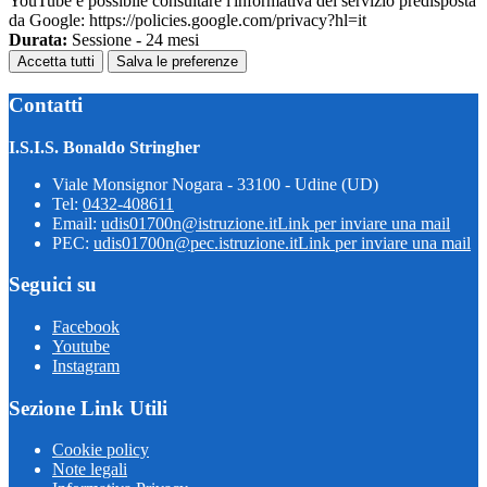
YouTube è possibile consultare l'informativa del servizio predisposta
da Google: https://policies.google.com/privacy?hl=it
Durata:
Sessione - 24 mesi
Accetta tutti
Salva le preferenze
Contatti
I.S.I.S. Bonaldo Stringher
Viale Monsignor Nogara - 33100 - Udine (UD)
Tel:
0432-408611
Email:
udis01700n@istruzione.it
Link per inviare una mail
PEC:
udis01700n@pec.istruzione.it
Link per inviare una mail
Seguici su
Facebook
Youtube
Instagram
Sezione Link Utili
Cookie policy
Note legali