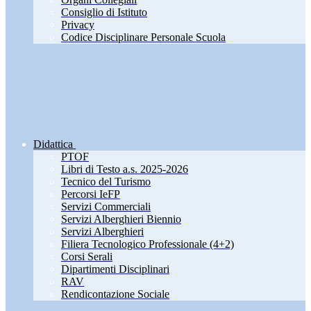
Consiglio di Istituto
Privacy
Codice Disciplinare Personale Scuola
Didattica
PTOF
Libri di Testo a.s. 2025-2026
Tecnico del Turismo
Percorsi IeFP
Servizi Commerciali
Servizi Alberghieri Biennio
Servizi Alberghieri
Filiera Tecnologico Professionale (4+2)
Corsi Serali
Dipartimenti Disciplinari
RAV
Rendicontazione Sociale