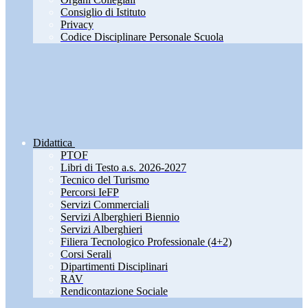
Consiglio di Istituto
Privacy
Codice Disciplinare Personale Scuola
Didattica
PTOF
Libri di Testo a.s. 2026-2027
Tecnico del Turismo
Percorsi IeFP
Servizi Commerciali
Servizi Alberghieri Biennio
Servizi Alberghieri
Filiera Tecnologico Professionale (4+2)
Corsi Serali
Dipartimenti Disciplinari
RAV
Rendicontazione Sociale