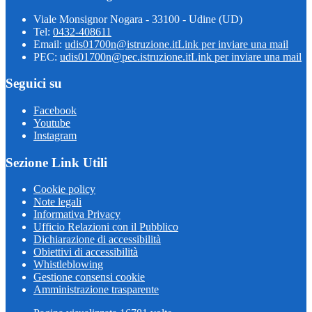
Viale Monsignor Nogara - 33100 - Udine (UD)
Tel:
0432-408611
Email:
udis01700n@istruzione.it
Link per inviare una mail
PEC:
udis01700n@pec.istruzione.it
Link per inviare una mail
Seguici su
Facebook
Youtube
Instagram
Sezione Link Utili
Cookie policy
Note legali
Informativa Privacy
Ufficio Relazioni con il Pubblico
Dichiarazione di accessibilità
Obiettivi di accessibilità
Whistleblowing
Gestione consensi cookie
Amministrazione trasparente