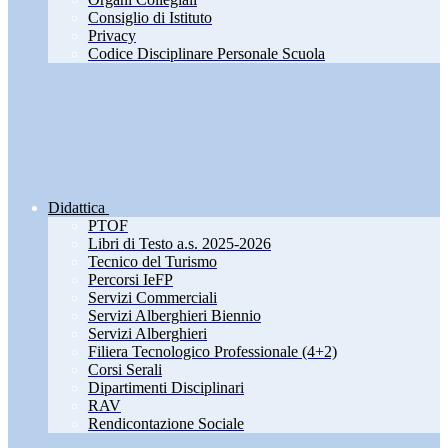
Consiglio di Istituto
Privacy
Codice Disciplinare Personale Scuola
Didattica
PTOF
Libri di Testo a.s. 2025-2026
Tecnico del Turismo
Percorsi IeFP
Servizi Commerciali
Servizi Alberghieri Biennio
Servizi Alberghieri
Filiera Tecnologico Professionale (4+2)
Corsi Serali
Dipartimenti Disciplinari
RAV
Rendicontazione Sociale