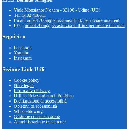
I.S.I.S. Bonaldo Stringher
Viale Monsignor Nogara - 33100 - Udine (UD)
Tel:
0432-408611
Email:
udis01700n@istruzione.it
Link per inviare una mail
PEC:
udis01700n@pec.istruzione.it
Link per inviare una mail
Seguici su
Facebook
Youtube
Instagram
Sezione Link Utili
Cookie policy
Note legali
Informativa Privacy
Ufficio Relazioni con il Pubblico
Dichiarazione di accessibilità
Obiettivi di accessibilità
Whistleblowing
Gestione consensi cookie
Amministrazione trasparente