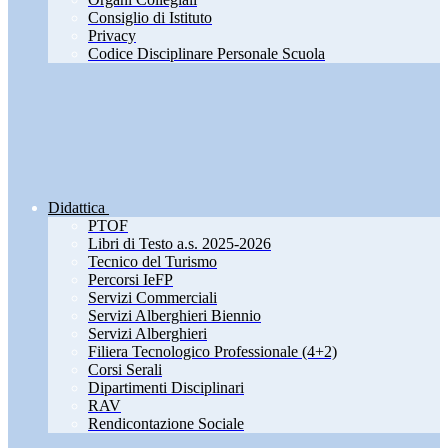
Consiglio di Istituto
Privacy
Codice Disciplinare Personale Scuola
Didattica
PTOF
Libri di Testo a.s. 2025-2026
Tecnico del Turismo
Percorsi IeFP
Servizi Commerciali
Servizi Alberghieri Biennio
Servizi Alberghieri
Filiera Tecnologico Professionale (4+2)
Corsi Serali
Dipartimenti Disciplinari
RAV
Rendicontazione Sociale