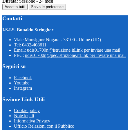
Durata:
Sessione - 24 mesi
Accetta tutti
Salva le preferenze
Contatti
I.S.I.S. Bonaldo Stringher
Viale Monsignor Nogara - 33100 - Udine (UD)
Tel:
0432-408611
Email:
udis01700n@istruzione.it
Link per inviare una mail
PEC:
udis01700n@pec.istruzione.it
Link per inviare una mail
Seguici su
Facebook
Youtube
Instagram
Sezione Link Utili
Cookie policy
Note legali
Informativa Privacy
Ufficio Relazioni con il Pubblico