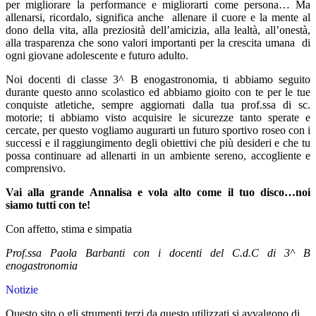
per migliorare la performance e migliorarti come persona… Ma
allenarsi, ricordalo, significa anche allenare il cuore e la mente al
dono della vita, alla preziosità dell’amicizia, alla lealtà, all’onestà,
alla trasparenza che sono valori importanti per la crescita umana di
ogni giovane adolescente e futuro adulto.
Noi docenti di classe 3^ B enogastronomia, ti abbiamo seguito
durante questo anno scolastico ed abbiamo gioito con te per le tue
conquiste atletiche, sempre aggiornati dalla tua prof.ssa di sc.
motorie; ti abbiamo visto acquisire le sicurezze tanto sperate e
cercate, per questo vogliamo augurarti un futuro sportivo roseo con i
successi e il raggiungimento degli obiettivi che più desideri e che tu
possa continuare ad allenarti in un ambiente sereno, accogliente e
comprensivo.
Vai alla grande Annalisa e vola alto come il tuo disco…noi
siamo tutti con te!
Con affetto, stima e simpatia
Prof.ssa Paola Barbanti con i docenti del C.d.C di 3^ B
enogastronomia
Notizie
Questo sito o gli strumenti terzi da questo utilizzati si avvalgono di