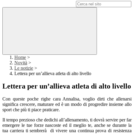
Campo di ricerca per le pagine del sito
Home
>
Novità
>
Le notizie
>
Lettera per un’allieva atleta di alto livello
Lettera per un’allieva atleta di alto livello
Con queste poche righe cara Annalisa, voglio dirti che allenarsi
significa crescere, maturare ed è un modo di progredire insieme allo
sport che più ti piace praticare.
Il tempo prezioso che dedichi all’allenamento, ti dovrà servire per far
emergere le tue forze nascoste ed il meglio te, anche se durante la
tua carriera ti sembrerà di vivere una continua prova di resistenza