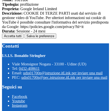
Tipologia:
profilazione
Proprieta:
Google Ireland Limited
Descrizione:
COOKIE DI TERZE PARTI usati dal servizio di
gestione video di YouTube. Per ulteriori informazioni sui cookie di
YouTube è possibile consultare l'informativa del servizio predisposta
da Google: https://policies.google.com/privacy?hl=it
Durata:
Sessione - 24 mesi
Accetta tutti
Salva le preferenze
Contatti
I.S.I.S. Bonaldo Stringher
Viale Monsignor Nogara - 33100 - Udine (UD)
Tel:
0432-408611
Email:
udis01700n@istruzione.it
Link per inviare una mail
PEC:
udis01700n@pec.istruzione.it
Link per inviare una mail
Seguici su
Facebook
Youtube
Instagram