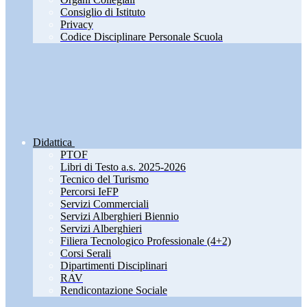
Consiglio di Istituto
Privacy
Codice Disciplinare Personale Scuola
Didattica
PTOF
Libri di Testo a.s. 2025-2026
Tecnico del Turismo
Percorsi IeFP
Servizi Commerciali
Servizi Alberghieri Biennio
Servizi Alberghieri
Filiera Tecnologico Professionale (4+2)
Corsi Serali
Dipartimenti Disciplinari
RAV
Rendicontazione Sociale