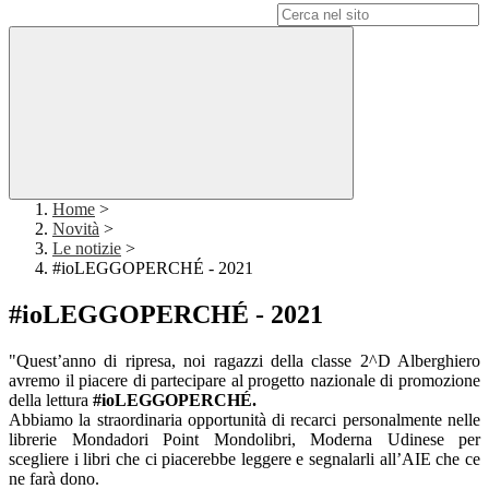
Campo di ricerca per le pagine del sito
Home
>
Novità
>
Le notizie
>
#ioLEGGOPERCHÉ - 2021
#ioLEGGOPERCHÉ - 2021
"Quest’anno di ripresa, noi ragazzi della classe 2^D Alberghiero
avremo il piacere di partecipare al progetto nazionale di promozione
della lettura
#ioLEGGOPERCHÉ.
Abbiamo la straordinaria opportunità di recarci personalmente nelle
librerie Mondadori Point Mondolibri, Moderna Udinese per
scegliere i libri che ci piacerebbe leggere e segnalarli all’AIE che ce
ne farà dono.