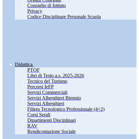
Consiglio di Istituto
Privacy
Codice Disciplinare Personale Scuola
Didattica
PTOF
Libri di Testo a.s. 2025-2026
Tecnico del Turismo
Percorsi IeFP
Servizi Commerciali
Servizi Alberghieri Biennio
Servizi Alberghieri
Filiera Tecnologico Professionale (4+2)
Corsi Serali
Dipartimenti Disciplinari
RAV
Rendicontazione Sociale