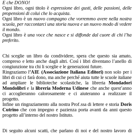
E che DONO!
Ogni libro, ogni titolo è
espressione dei gusti, delle passioni, delle
propensioni di colui che lo acquista
.
Ogni libro è un
nuovo compagno che vorremmo avere nella nostra
scuola, per raccontarci una storia nuova e un nuovo modo di vedere
il mondo
.
Ogni libro è
una voce che nasce e si diffonde dal cuore di chi l’ha
preferito
.
Chi sceglie un libro da condividere, spera che questo sia amato,
compreso e letto anche dagli altri. Così i libri diventano l’anello di
congiunzione tra chi li sceglie e le generazioni future.
Ringraziamo l
’AIE (Associazione Italiana Editori)
non solo per i
libri di cui ci farà dono, ma anche perché aiuta tutte le scuole italiane
ad ampliare le biblioteche scolastiche, la libreria
Mondadori
Mondolibri
e la
libreria Moderna Udinese
che anche quest’anno
ci accoglieranno calorosamente e ci aiuteranno a realizzare il
progetto.
Infine un ringraziamento alla nostra Prof.ssa di lettere e storia
Doris
Cutrino
che con impegno e pazienza porta avanti da anni questo
progetto all’interno del nostro Istituto.
Di seguito alcuni scatti, che parlano di noi e del nostro lavoro di