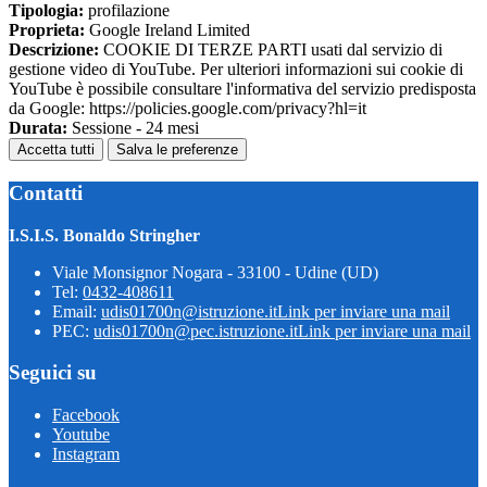
Tipologia:
profilazione
Proprieta:
Google Ireland Limited
Descrizione:
COOKIE DI TERZE PARTI usati dal servizio di
gestione video di YouTube. Per ulteriori informazioni sui cookie di
YouTube è possibile consultare l'informativa del servizio predisposta
da Google: https://policies.google.com/privacy?hl=it
Durata:
Sessione - 24 mesi
Accetta tutti
Salva le preferenze
Contatti
I.S.I.S. Bonaldo Stringher
Viale Monsignor Nogara - 33100 - Udine (UD)
Tel:
0432-408611
Email:
udis01700n@istruzione.it
Link per inviare una mail
PEC:
udis01700n@pec.istruzione.it
Link per inviare una mail
Seguici su
Facebook
Youtube
Instagram