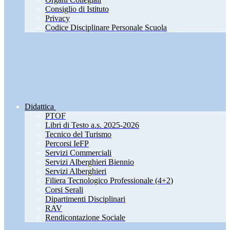
Consiglio di Istituto
Privacy
Codice Disciplinare Personale Scuola
Didattica
PTOF
Libri di Testo a.s. 2025-2026
Tecnico del Turismo
Percorsi IeFP
Servizi Commerciali
Servizi Alberghieri Biennio
Servizi Alberghieri
Filiera Tecnologico Professionale (4+2)
Corsi Serali
Dipartimenti Disciplinari
RAV
Rendicontazione Sociale