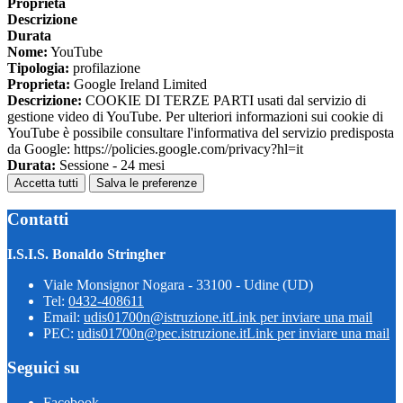
Proprieta
Descrizione
Durata
Nome:
YouTube
Tipologia:
profilazione
Proprieta:
Google Ireland Limited
Descrizione:
COOKIE DI TERZE PARTI usati dal servizio di
gestione video di YouTube. Per ulteriori informazioni sui cookie di
YouTube è possibile consultare l'informativa del servizio predisposta
da Google: https://policies.google.com/privacy?hl=it
Durata:
Sessione - 24 mesi
Accetta tutti
Salva le preferenze
Contatti
I.S.I.S. Bonaldo Stringher
Viale Monsignor Nogara - 33100 - Udine (UD)
Tel:
0432-408611
Email:
udis01700n@istruzione.it
Link per inviare una mail
PEC:
udis01700n@pec.istruzione.it
Link per inviare una mail
Seguici su
Facebook