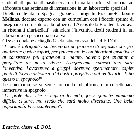
studenti di quarta di pasticceria e di quarta cucina si prepara ad
affrontare una settimana di immersione in un laboratorio speciale!
Direttamente dalla Spagna, grazie al progetto Erasmus+,
Javier
Molinas
, docente esperto con un curriculum con i fiocchi (prima di
insegnare in un istituto alberghiero ad Arcos de la Frontera lavorava
in ristoranti pluristellati), stimolerà l’inventiva degli studenti in un
laboratorio di pasticceria creativa.
Ci svela qualche dettaglio Giada, studentessa della 4 E DOL.
“
L’idea è intrigante: partiremo da un percorso di degustazione per
analizzare gusti e sapori, per poi cercare le combinazioni gustative e
di consistenze più gradevoli al palato. Saremo poi chiamati a
progettare un nostro dolce. L’ingrediente numero uno sarà
l’inventiva. Lavoreremo a gruppi, dovremo sperimentare, capire
punti di forza e debolezza del nostro progetto e poi realizzarlo. Tutto
questo in spagnolo!
”
Le chiediamo se si sente preparata ad affrontare una settimana
immersiva in spagnolo.
“
La profe dice che si impara facendo, forse qualche momento
difficile ci sarà, ma credo che sarà molto divertente. Una bella
opportunità. Vi racconteremo
”.
Beatrice, classe 4E DOL