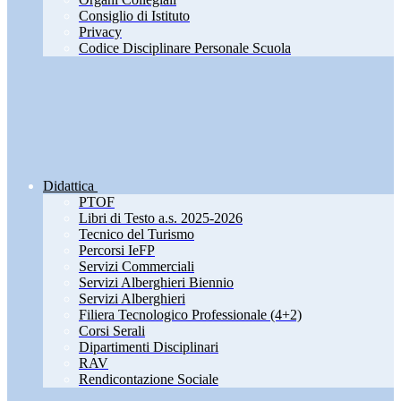
Consiglio di Istituto
Privacy
Codice Disciplinare Personale Scuola
Didattica
PTOF
Libri di Testo a.s. 2025-2026
Tecnico del Turismo
Percorsi IeFP
Servizi Commerciali
Servizi Alberghieri Biennio
Servizi Alberghieri
Filiera Tecnologico Professionale (4+2)
Corsi Serali
Dipartimenti Disciplinari
RAV
Rendicontazione Sociale