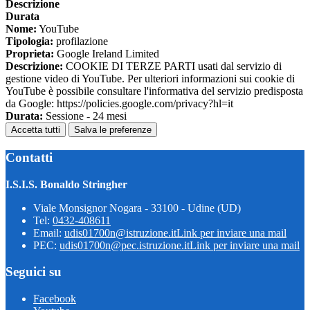
Descrizione
Durata
Nome:
YouTube
Tipologia:
profilazione
Proprieta:
Google Ireland Limited
Descrizione:
COOKIE DI TERZE PARTI usati dal servizio di
gestione video di YouTube. Per ulteriori informazioni sui cookie di
YouTube è possibile consultare l'informativa del servizio predisposta
da Google: https://policies.google.com/privacy?hl=it
Durata:
Sessione - 24 mesi
Accetta tutti
Salva le preferenze
Contatti
I.S.I.S. Bonaldo Stringher
Viale Monsignor Nogara - 33100 - Udine (UD)
Tel:
0432-408611
Email:
udis01700n@istruzione.it
Link per inviare una mail
PEC:
udis01700n@pec.istruzione.it
Link per inviare una mail
Seguici su
Facebook