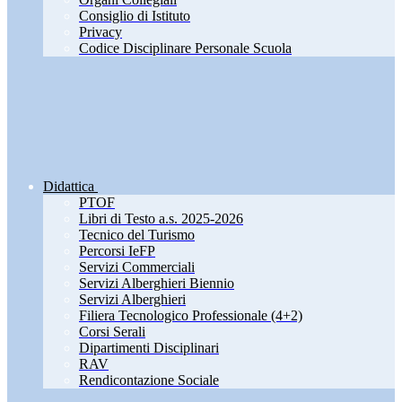
Consiglio di Istituto
Privacy
Codice Disciplinare Personale Scuola
Didattica
PTOF
Libri di Testo a.s. 2025-2026
Tecnico del Turismo
Percorsi IeFP
Servizi Commerciali
Servizi Alberghieri Biennio
Servizi Alberghieri
Filiera Tecnologico Professionale (4+2)
Corsi Serali
Dipartimenti Disciplinari
RAV
Rendicontazione Sociale