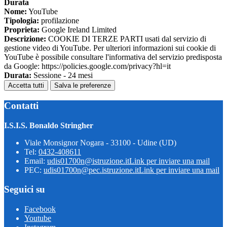
Durata
Nome:
YouTube
Tipologia:
profilazione
Proprieta:
Google Ireland Limited
Descrizione:
COOKIE DI TERZE PARTI usati dal servizio di
gestione video di YouTube. Per ulteriori informazioni sui cookie di
YouTube è possibile consultare l'informativa del servizio predisposta
da Google: https://policies.google.com/privacy?hl=it
Durata:
Sessione - 24 mesi
Accetta tutti
Salva le preferenze
Contatti
I.S.I.S. Bonaldo Stringher
Viale Monsignor Nogara - 33100 - Udine (UD)
Tel:
0432-408611
Email:
udis01700n@istruzione.it
Link per inviare una mail
PEC:
udis01700n@pec.istruzione.it
Link per inviare una mail
Seguici su
Facebook
Youtube