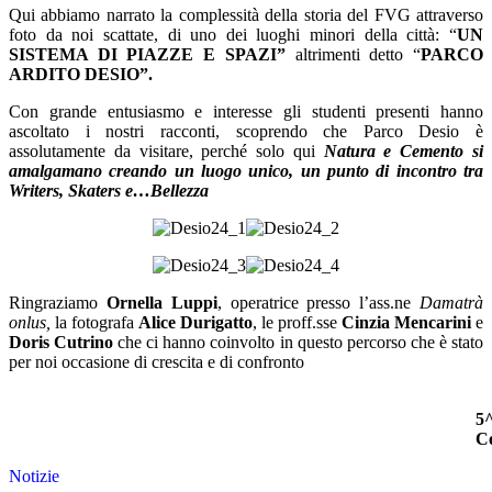
Qui abbiamo narrato la complessità della storia del FVG attraverso
foto da noi scattate, di uno dei luoghi minori della città: “
UN
SISTEMA DI PIAZZE E SPAZI”
altrimenti detto “
PARCO
ARDITO DESIO”.
Con grande entusiasmo e interesse gli studenti presenti hanno
ascoltato i nostri racconti, scoprendo che Parco Desio è
assolutamente da visitare, perché solo qui
Natura e Cemento si
amalgamano creando un luogo unico, un punto di incontro tra
Writers, Skaters e…Bellezza
Ringraziamo
Ornella Luppi
, operatrice presso l’ass.ne
Damatrà
onlus,
la fotografa
Alice Durigatto
, le proff.sse
Cinzia Mencarini
e
Doris Cutrino
che ci hanno coinvolto in questo percorso che è stato
per noi occasione di crescita e di confronto
5
C
Notizie