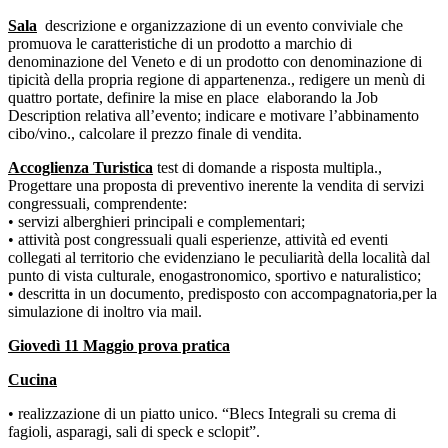
Sala
descrizione e organizzazione di un evento conviviale che
promuova le caratteristiche di un prodotto a marchio di
denominazione del Veneto e di un prodotto con denominazione di
tipicità della propria regione di appartenenza.,
redigere un menù di
quattro portate, definire la mise en place
elaborando la Job
Description relativa all’evento;
indicare e motivare l’abbinamento
cibo/vino., calcolare il prezzo finale di vendita.
Accoglienza Turistica
test di domande a risposta multipla.,
Progettare una proposta di preventivo inerente la vendita di servizi
congressuali, comprendente:
• servizi alberghieri principali e complementari;
• attività post congressuali quali esperienze, attività ed eventi
collegati al territorio che evidenziano le peculiarità della località dal
punto di vista culturale, enogastronomico, sportivo e naturalistico;
• descritta in un documento, predisposto con accompagnatoria,per la
simulazione di inoltro via mail.
Giovedì 11 Maggio prova pratica
Cucina
• realizzazione di un piatto unico. “Blecs Integrali su crema di
fagioli, asparagi, sali di speck e sclopit”.