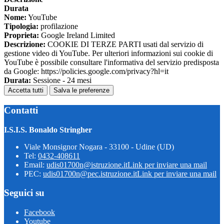
Durata
Nome:
YouTube
Tipologia:
profilazione
Proprieta:
Google Ireland Limited
Descrizione:
COOKIE DI TERZE PARTI usati dal servizio di
gestione video di YouTube. Per ulteriori informazioni sui cookie di
YouTube è possibile consultare l'informativa del servizio predisposta
da Google: https://policies.google.com/privacy?hl=it
Durata:
Sessione - 24 mesi
Accetta tutti
Salva le preferenze
Contatti
I.S.I.S. Bonaldo Stringher
Viale Monsignor Nogara - 33100 - Udine (UD)
Tel:
0432-408611
Email:
udis01700n@istruzione.it
Link per inviare una mail
PEC:
udis01700n@pec.istruzione.it
Link per inviare una mail
Seguici su
Facebook
Youtube