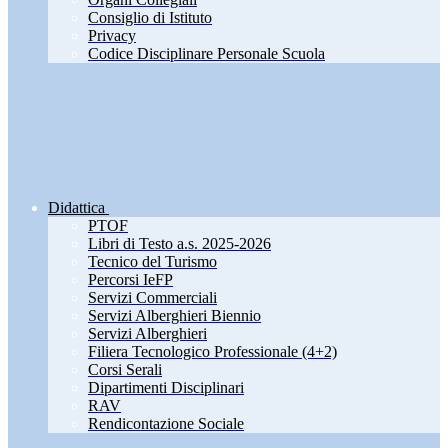
Consiglio di Istituto
Privacy
Codice Disciplinare Personale Scuola
Didattica
PTOF
Libri di Testo a.s. 2025-2026
Tecnico del Turismo
Percorsi IeFP
Servizi Commerciali
Servizi Alberghieri Biennio
Servizi Alberghieri
Filiera Tecnologico Professionale (4+2)
Corsi Serali
Dipartimenti Disciplinari
RAV
Rendicontazione Sociale