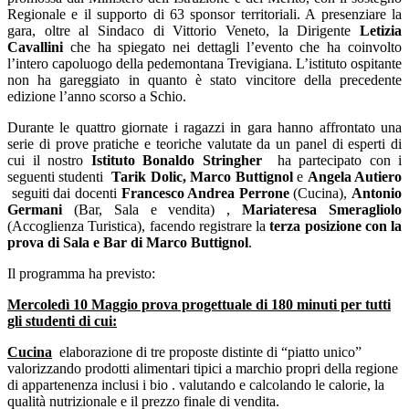
Regionale e il supporto di 63 sponsor territoriali. A presenziare la
gara, oltre al Sindaco di Vittorio Veneto, la Dirigente
Letizia
Cavallini
che ha spiegato nei dettagli l’evento che ha coinvolto
l’intero capoluogo della pedemontana Trevigiana. L’istituto ospitante
non ha gareggiato in quanto è stato vincitore della precedente
edizione l’anno scorso a Schio.
Durante le quattro giornate i ragazzi in gara hanno affrontato una
serie di prove pratiche e teoriche valutate da un panel di esperti di
cui il nostro
Istituto Bonaldo Stringher
ha partecipato con i
seguenti studenti
Tarik
Dolic,
Marco
Buttignol
e
Angela
Autiero
seguiti dai docenti
Francesco Andrea Perrone
(Cucina),
Antonio
Germani
(Bar, Sala e vendita) ,
Mariateresa Smeragliolo
(Accoglienza Turistica), facendo registrare la
terza posizione con la
prova di Sala e Bar di Marco Buttignol
.
Il programma ha previsto:
Mercoledì 10 Maggio prova progettuale di 180 minuti per tutti
gli studenti di cui:
Cucina
elaborazione di tre proposte distinte di “piatto unico”
valorizzando prodotti alimentari tipici a marchio propri della regione
di appartenenza inclusi i bio . valutando e calcolando le calorie, la
qualità nutrizionale e il prezzo finale di vendita.