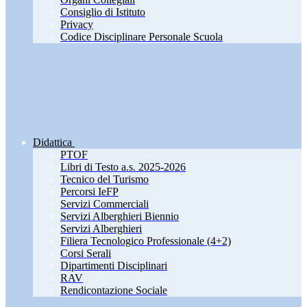
Consiglio di Istituto
Privacy
Codice Disciplinare Personale Scuola
Didattica
PTOF
Libri di Testo a.s. 2025-2026
Tecnico del Turismo
Percorsi IeFP
Servizi Commerciali
Servizi Alberghieri Biennio
Servizi Alberghieri
Filiera Tecnologico Professionale (4+2)
Corsi Serali
Dipartimenti Disciplinari
RAV
Rendicontazione Sociale