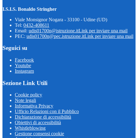
I.S.I.S. Bonaldo Stringher
Viale Monsignor Nogara - 33100 - Udine (UD)
Tel:
0432-408611
Email:
udis01700n@istruzione.it
Link per inviare una mail
PEC:
udis01700n@pec.istruzione.it
Link per inviare una mail
Seguici su
Facebook
Youtube
Instagram
Sezione Link Utili
Cookie policy
Note legali
Informativa Privacy
Ufficio Relazioni con il Pubblico
Dichiarazione di accessibilità
Obiettivi di accessibilità
Whistleblowing
Gestione consensi cookie