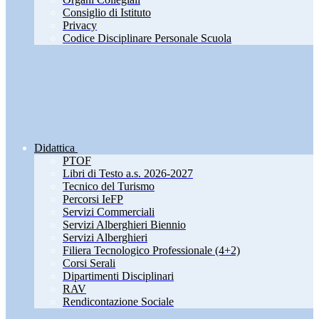
Consiglio di Istituto
Privacy
Codice Disciplinare Personale Scuola
Didattica
PTOF
Libri di Testo a.s. 2026-2027
Tecnico del Turismo
Percorsi IeFP
Servizi Commerciali
Servizi Alberghieri Biennio
Servizi Alberghieri
Filiera Tecnologico Professionale (4+2)
Corsi Serali
Dipartimenti Disciplinari
RAV
Rendicontazione Sociale