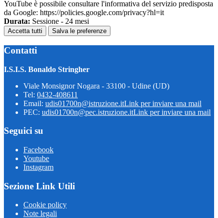
YouTube è possibile consultare l'informativa del servizio predisposta
da Google: https://policies.google.com/privacy?hl=it
Durata:
Sessione - 24 mesi
Accetta tutti
Salva le preferenze
Contatti
I.S.I.S. Bonaldo Stringher
Viale Monsignor Nogara - 33100 - Udine (UD)
Tel:
0432-408611
Email:
udis01700n@istruzione.it
Link per inviare una mail
PEC:
udis01700n@pec.istruzione.it
Link per inviare una mail
Seguici su
Facebook
Youtube
Instagram
Sezione Link Utili
Cookie policy
Note legali