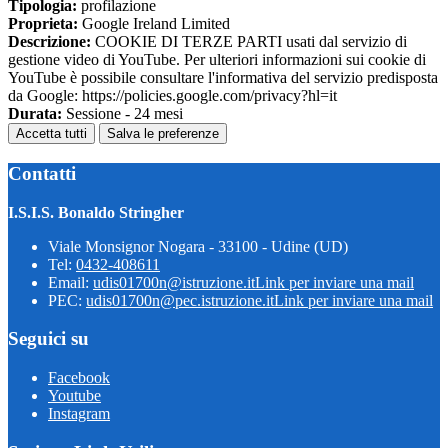
Tipologia:
profilazione
Proprieta:
Google Ireland Limited
Descrizione:
COOKIE DI TERZE PARTI usati dal servizio di
gestione video di YouTube. Per ulteriori informazioni sui cookie di
YouTube è possibile consultare l'informativa del servizio predisposta
da Google: https://policies.google.com/privacy?hl=it
Durata:
Sessione - 24 mesi
Accetta tutti
Salva le preferenze
Contatti
I.S.I.S. Bonaldo Stringher
Viale Monsignor Nogara - 33100 - Udine (UD)
Tel:
0432-408611
Email:
udis01700n@istruzione.it
Link per inviare una mail
PEC:
udis01700n@pec.istruzione.it
Link per inviare una mail
Seguici su
Facebook
Youtube
Instagram