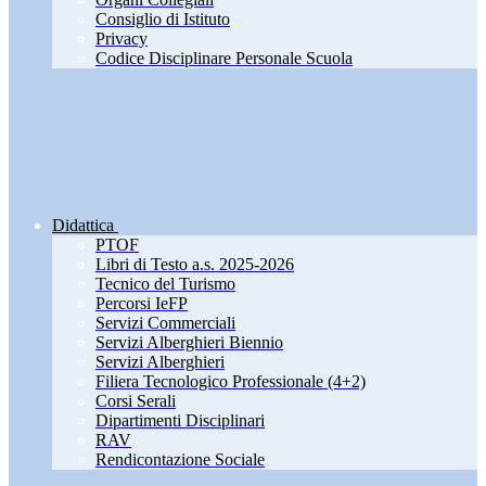
Consiglio di Istituto
Privacy
Codice Disciplinare Personale Scuola
Didattica
PTOF
Libri di Testo a.s. 2025-2026
Tecnico del Turismo
Percorsi IeFP
Servizi Commerciali
Servizi Alberghieri Biennio
Servizi Alberghieri
Filiera Tecnologico Professionale (4+2)
Corsi Serali
Dipartimenti Disciplinari
RAV
Rendicontazione Sociale