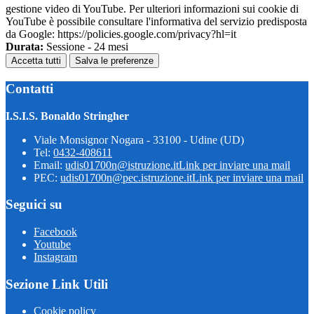
gestione video di YouTube. Per ulteriori informazioni sui cookie di
YouTube è possibile consultare l'informativa del servizio predisposta
da Google: https://policies.google.com/privacy?hl=it
Durata:
Sessione - 24 mesi
Accetta tutti
Salva le preferenze
Contatti
I.S.I.S. Bonaldo Stringher
Viale Monsignor Nogara - 33100 - Udine (UD)
Tel:
0432-408611
Email:
udis01700n@istruzione.it
Link per inviare una mail
PEC:
udis01700n@pec.istruzione.it
Link per inviare una mail
Seguici su
Facebook
Youtube
Instagram
Sezione Link Utili
Cookie policy