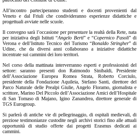
All’incontro parteciperanno studenti e docenti provenienti dal
Veneto e dal Friuli che condivideranno esperienze didattiche e
progettuali avviate nelle scuole.
Il convegno sarà l’occasione per presentare la realtà della Rete, nata
per iniziativa degli Istituti “
Angelo Berti
” e “
Copernico Pasoli
” di
Verona e dell’Istituto Tecnico del Turismo “
Bonaldo Stringher
” di
Udine, che da diversi anni collaborano a iniziative didattiche
incentrate sui cammini dei loro territori.
Nel corso della mattinata interverranno esperti e professionisti del
settore: saranno presenti don Raimondo Sinibaldi, Presidente
dell’Associazione Europea Romea Strata, Roberto Corciulo,
presidente della Fondazione Aquileia, Stefano Santi, direttore del
Parco Naturale delle Prealpi Giulie, Angelo Floramo, giornalista e
scrittore, Marino Del Piccolo dell’Associazione Amici dell’Hospitale
di San Tomaso di Majano, Igino Zanandrea, direttore generale di
TGS Eurogroup.
Si parlerà di antiche vie di pellegrinaggio, di ospitali medievali, di
preziose testimonianze custodite negli archivi storici fino alle attuali
opportunità di studio offerte dai progetti Erasmus dedicati ai
cammini.