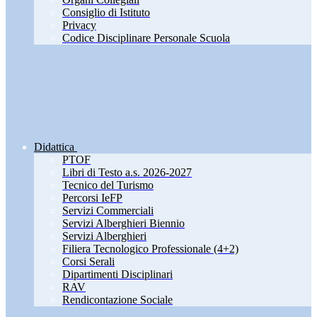
Consiglio di Istituto
Privacy
Codice Disciplinare Personale Scuola
Didattica
PTOF
Libri di Testo a.s. 2026-2027
Tecnico del Turismo
Percorsi IeFP
Servizi Commerciali
Servizi Alberghieri Biennio
Servizi Alberghieri
Filiera Tecnologico Professionale (4+2)
Corsi Serali
Dipartimenti Disciplinari
RAV
Rendicontazione Sociale