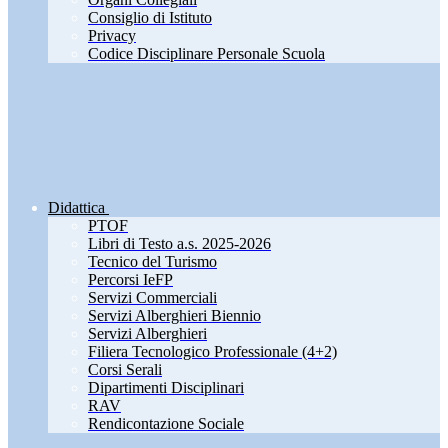
Consiglio di Istituto
Privacy
Codice Disciplinare Personale Scuola
Didattica
PTOF
Libri di Testo a.s. 2025-2026
Tecnico del Turismo
Percorsi IeFP
Servizi Commerciali
Servizi Alberghieri Biennio
Servizi Alberghieri
Filiera Tecnologico Professionale (4+2)
Corsi Serali
Dipartimenti Disciplinari
RAV
Rendicontazione Sociale