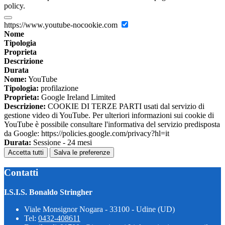
policy.
https://www.youtube-nocookie.com
Nome
Tipologia
Proprieta
Descrizione
Durata
Nome:
YouTube
Tipologia:
profilazione
Proprieta:
Google Ireland Limited
Descrizione:
COOKIE DI TERZE PARTI usati dal servizio di
gestione video di YouTube. Per ulteriori informazioni sui cookie di
YouTube è possibile consultare l'informativa del servizio predisposta
da Google: https://policies.google.com/privacy?hl=it
Durata:
Sessione - 24 mesi
Accetta tutti
Salva le preferenze
Contatti
I.S.I.S. Bonaldo Stringher
Viale Monsignor Nogara - 33100 - Udine (UD)
Tel:
0432-408611