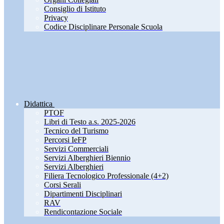
Consiglio di Istituto
Privacy
Codice Disciplinare Personale Scuola
Didattica
PTOF
Libri di Testo a.s. 2025-2026
Tecnico del Turismo
Percorsi IeFP
Servizi Commerciali
Servizi Alberghieri Biennio
Servizi Alberghieri
Filiera Tecnologico Professionale (4+2)
Corsi Serali
Dipartimenti Disciplinari
RAV
Rendicontazione Sociale