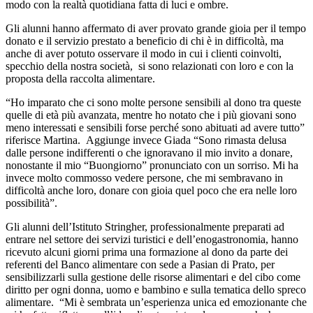
modo con la realtà quotidiana fatta di luci e ombre.
Gli alunni hanno affermato di aver provato grande gioia per il tempo
donato e il servizio prestato a beneficio di chi è in difficoltà, ma
anche di aver potuto osservare il modo in cui i clienti coinvolti,
specchio della nostra società, si sono relazionati con loro e con la
proposta della raccolta alimentare.
“Ho imparato che ci sono molte persone sensibili al dono tra queste
quelle di età più avanzata, mentre ho notato che i più giovani sono
meno interessati e sensibili forse perché sono abituati ad avere tutto”
riferisce Martina. Aggiunge invece Giada “Sono rimasta delusa
dalle persone indifferenti o che ignoravano il mio invito a donare,
nonostante il mio “Buongiorno” pronunciato con un sorriso. Mi ha
invece molto commosso vedere persone, che mi sembravano in
difficoltà anche loro, donare con gioia quel poco che era nelle loro
possibilità”.
Gli alunni dell’Istituto Stringher, professionalmente preparati ad
entrare nel settore dei servizi turistici e dell’enogastronomia, hanno
ricevuto alcuni giorni prima una formazione al dono da parte dei
referenti del Banco alimentare con sede a Pasian di Prato, per
sensibilizzarli sulla gestione delle risorse alimentari e del cibo come
diritto per ogni donna, uomo e bambino e sulla tematica dello spreco
alimentare. “Mi è sembrata un’esperienza unica ed emozionante che