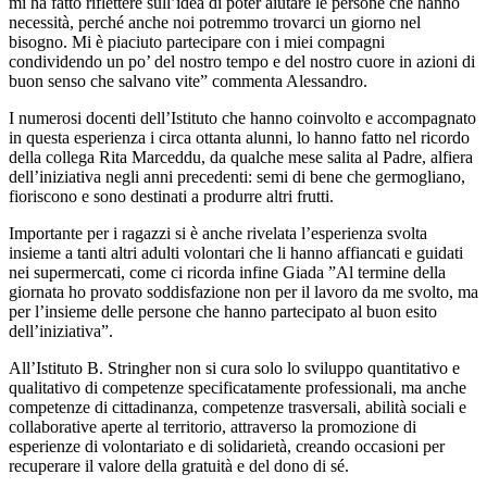
mi ha fatto riflettere sull’idea di poter aiutare le persone che hanno
necessità, perché anche noi potremmo trovarci un giorno nel
bisogno. Mi è piaciuto partecipare con i miei compagni
condividendo un po’ del nostro tempo e del nostro cuore in azioni di
buon senso che salvano vite” commenta Alessandro.
I numerosi docenti dell’Istituto che hanno coinvolto e accompagnato
in questa esperienza i circa ottanta alunni, lo hanno fatto nel ricordo
della collega Rita Marceddu, da qualche mese salita al Padre, alfiera
dell’iniziativa negli anni precedenti: semi di bene che germogliano,
fioriscono e sono destinati a produrre altri frutti.
Importante per i ragazzi si è anche rivelata l’esperienza svolta
insieme a tanti altri adulti volontari che li hanno affiancati e guidati
nei supermercati, come ci ricorda infine Giada ”Al termine della
giornata ho provato soddisfazione non per il lavoro da me svolto, ma
per l’insieme delle persone che hanno partecipato al buon esito
dell’iniziativa”.
All’Istituto B. Stringher non si cura solo lo sviluppo quantitativo e
qualitativo di competenze specificatamente professionali, ma anche
competenze di cittadinanza, competenze trasversali, abilità sociali e
collaborative aperte al territorio, attraverso la promozione di
esperienze di volontariato e di solidarietà, creando occasioni per
recuperare il valore della gratuità e del dono di sé.