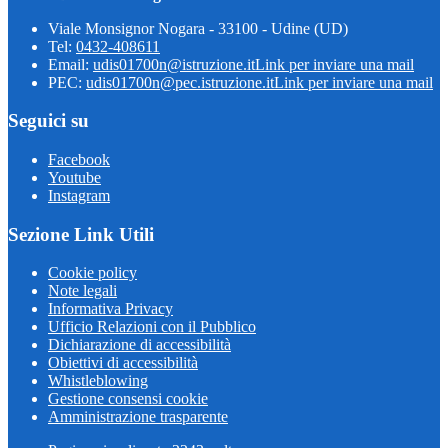
Viale Monsignor Nogara - 33100 - Udine (UD)
Tel:
0432-408611
Email:
udis01700n@istruzione.it
Link per inviare una mail
PEC:
udis01700n@pec.istruzione.it
Link per inviare una mail
Seguici su
Facebook
Youtube
Instagram
Sezione Link Utili
Cookie policy
Note legali
Informativa Privacy
Ufficio Relazioni con il Pubblico
Dichiarazione di accessibilità
Obiettivi di accessibilità
Whistleblowing
Gestione consensi cookie
Amministrazione trasparente