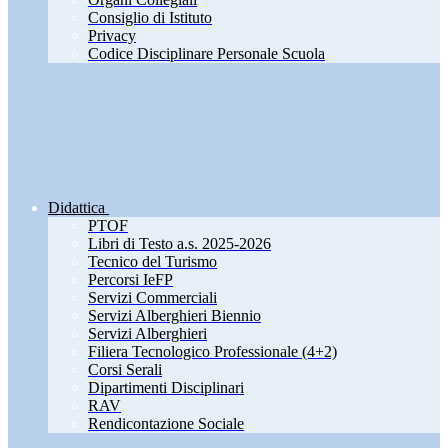
Consiglio di Istituto
Privacy
Codice Disciplinare Personale Scuola
Didattica
PTOF
Libri di Testo a.s. 2025-2026
Tecnico del Turismo
Percorsi IeFP
Servizi Commerciali
Servizi Alberghieri Biennio
Servizi Alberghieri
Filiera Tecnologico Professionale (4+2)
Corsi Serali
Dipartimenti Disciplinari
RAV
Rendicontazione Sociale