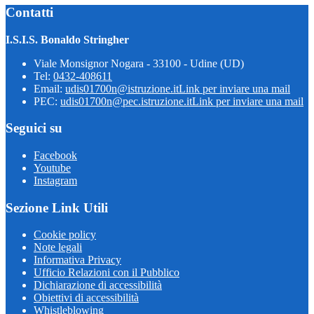
Contatti
I.S.I.S. Bonaldo Stringher
Viale Monsignor Nogara - 33100 - Udine (UD)
Tel:
0432-408611
Email:
udis01700n@istruzione.it
Link per inviare una mail
PEC:
udis01700n@pec.istruzione.it
Link per inviare una mail
Seguici su
Facebook
Youtube
Instagram
Sezione Link Utili
Cookie policy
Note legali
Informativa Privacy
Ufficio Relazioni con il Pubblico
Dichiarazione di accessibilità
Obiettivi di accessibilità
Whistleblowing