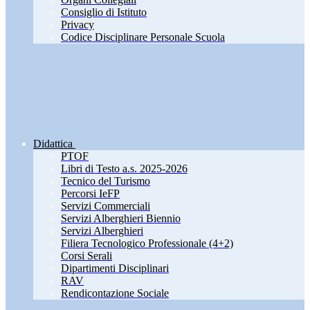
Consiglio di Istituto
Privacy
Codice Disciplinare Personale Scuola
Didattica
PTOF
Libri di Testo a.s. 2025-2026
Tecnico del Turismo
Percorsi IeFP
Servizi Commerciali
Servizi Alberghieri Biennio
Servizi Alberghieri
Filiera Tecnologico Professionale (4+2)
Corsi Serali
Dipartimenti Disciplinari
RAV
Rendicontazione Sociale