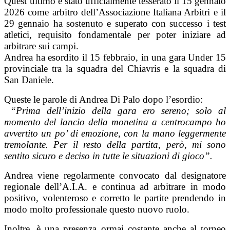
Quest’ultimo è stato ufficialmente tesserato il 15 gennaio
2026 come arbitro dell’Associazione Italiana Arbitri e il
29 gennaio ha sostenuto e superato con successo i test
atletici, requisito fondamentale per poter iniziare ad
arbitrare sui campi.
Andrea ha esordito il 15 febbraio, in una gara Under 15
provinciale tra la squadra del Chiavris e la squadra di
San Daniele.
Queste le parole di Andrea Di Palo dopo l’esordio:
“Prima dell’inizio della gara ero sereno; solo al
momento del lancio della monetina a centrocampo ho
avvertito un po’ di emozione, con la mano leggermente
tremolante. Per il resto della partita, però, mi sono
sentito sicuro e deciso in tutte le situazioni di gioco”.
Andrea viene regolarmente convocato dal designatore
regionale dell’A.I.A. e continua ad arbitrare in modo
positivo, volenteroso e corretto le partite prendendo in
modo molto professionale questo nuovo ruolo.
Inoltre, è una presenza ormai costante anche al torneo