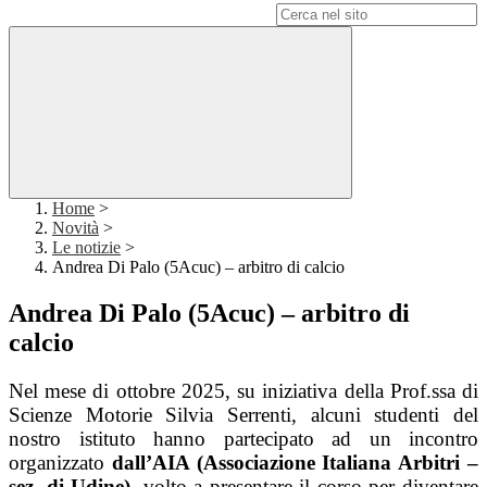
Campo di ricerca per le pagine del sito
Home
>
Novità
>
Le notizie
>
Andrea Di Palo (5Acuc) – arbitro di calcio
Andrea Di Palo (5Acuc) – arbitro di
calcio
Nel mese di ottobre 2025, su iniziativa della Prof.ssa di
Scienze Motorie Silvia Serrenti, alcuni studenti del
nostro istituto hanno partecipato ad un incontro
organizzato
dall’AIA (Associazione Italiana Arbitri –
sez. di Udine)
, volto a presentare il corso per diventare