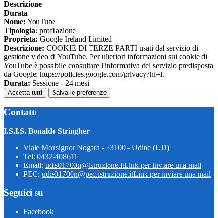
Descrizione
Durata
Nome:
YouTube
Tipologia:
profilazione
Proprieta:
Google Ireland Limited
Descrizione:
COOKIE DI TERZE PARTI usati dal servizio di
gestione video di YouTube. Per ulteriori informazioni sui cookie di
YouTube è possibile consultare l'informativa del servizio predisposta
da Google: https://policies.google.com/privacy?hl=it
Durata:
Sessione - 24 mesi
Accetta tutti
Salva le preferenze
Contatti
I.S.I.S. Bonaldo Stringher
Viale Monsignor Nogara - 33100 - Udine (UD)
Tel:
0432-408611
Email:
udis01700n@istruzione.it
Link per inviare una mail
PEC:
udis01700n@pec.istruzione.it
Link per inviare una mail
Seguici su
Facebook