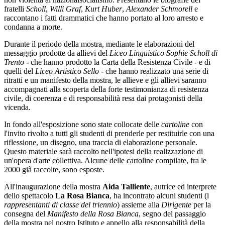
fratelli
Scholl
,
Willi Graf
,
Kurt Huber
,
Alexander Schmorell
e
raccontano i fatti drammatici che hanno portato al loro arresto e
condanna a morte.
Durante il periodo della mostra, mediante le elaborazioni del
messaggio prodotte da allievi del
Liceo Linguistico Sophie Scholl di
Trento
- che hanno prodotto la Carta della Resistenza Civile - e di
quelli del
Liceo Artistico Sello
- che hanno realizzato una serie di
ritratti e un manifesto della mostra, le allieve e gli allievi saranno
accompagnati alla scoperta della forte testimonianza di resistenza
civile, di coerenza e di responsabilità resa dai protagonisti della
vicenda.
In fondo all'esposizione sono state collocate delle
cartoline
con
l'invito rivolto a tutti gli studenti di prenderle per restituirle con una
riflessione, un disegno, una traccia di elaborazione personale.
Questo materiale sarà raccolto nell'ipotesi della realizzazione di
un'opera d'arte collettiva. Alcune delle cartoline compilate, fra le
2000 già raccolte, sono esposte.
All'inaugurazione della mostra
Aida Talliente
, autrice ed interprete
dello spettacolo
La Rosa Bianca
, ha incontrato alcuni studenti (i
rappresentanti di classe del triennio
) assieme alla
Dirigente
per la
consegna del
Manifesto della Rosa Bianca
, segno del passaggio
della mostra nel nostro Istituto e appello alla responsabilità della