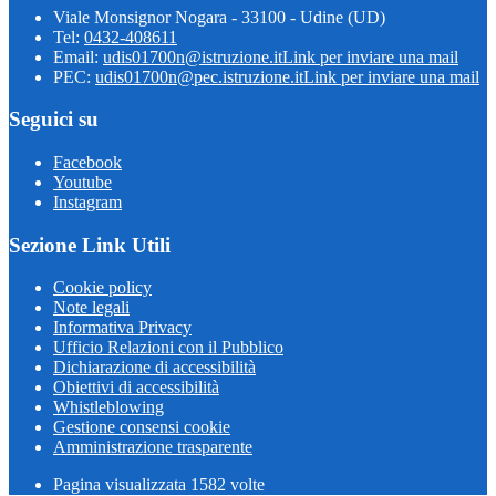
Viale Monsignor Nogara - 33100 - Udine (UD)
Tel:
0432-408611
Email:
udis01700n@istruzione.it
Link per inviare una mail
PEC:
udis01700n@pec.istruzione.it
Link per inviare una mail
Seguici su
Facebook
Youtube
Instagram
Sezione Link Utili
Cookie policy
Note legali
Informativa Privacy
Ufficio Relazioni con il Pubblico
Dichiarazione di accessibilità
Obiettivi di accessibilità
Whistleblowing
Gestione consensi cookie
Amministrazione trasparente
Pagina visualizzata
1582
volte