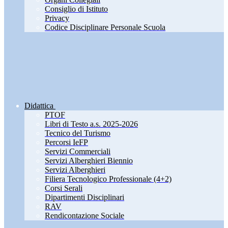
Consiglio di Istituto
Privacy
Codice Disciplinare Personale Scuola
Didattica
PTOF
Libri di Testo a.s. 2025-2026
Tecnico del Turismo
Percorsi IeFP
Servizi Commerciali
Servizi Alberghieri Biennio
Servizi Alberghieri
Filiera Tecnologico Professionale (4+2)
Corsi Serali
Dipartimenti Disciplinari
RAV
Rendicontazione Sociale