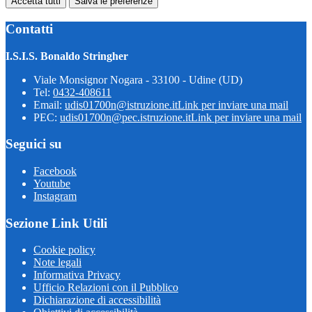
Accetta tutti
Salva le preferenze
Contatti
I.S.I.S. Bonaldo Stringher
Viale Monsignor Nogara - 33100 - Udine (UD)
Tel:
0432-408611
Email:
udis01700n@istruzione.it
Link per inviare una mail
PEC:
udis01700n@pec.istruzione.it
Link per inviare una mail
Seguici su
Facebook
Youtube
Instagram
Sezione Link Utili
Cookie policy
Note legali
Informativa Privacy
Ufficio Relazioni con il Pubblico
Dichiarazione di accessibilità