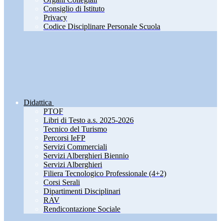
Consiglio di Istituto
Privacy
Codice Disciplinare Personale Scuola
Didattica
PTOF
Libri di Testo a.s. 2025-2026
Tecnico del Turismo
Percorsi IeFP
Servizi Commerciali
Servizi Alberghieri Biennio
Servizi Alberghieri
Filiera Tecnologico Professionale (4+2)
Corsi Serali
Dipartimenti Disciplinari
RAV
Rendicontazione Sociale