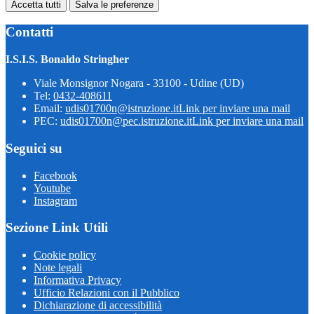
Accetta tutti
Salva le preferenze
Contatti
I.S.I.S. Bonaldo Stringher
Viale Monsignor Nogara - 33100 - Udine (UD)
Tel:
0432-408611
Email:
udis01700n@istruzione.it
Link per inviare una mail
PEC:
udis01700n@pec.istruzione.it
Link per inviare una mail
Seguici su
Facebook
Youtube
Instagram
Sezione Link Utili
Cookie policy
Note legali
Informativa Privacy
Ufficio Relazioni con il Pubblico
Dichiarazione di accessibilità