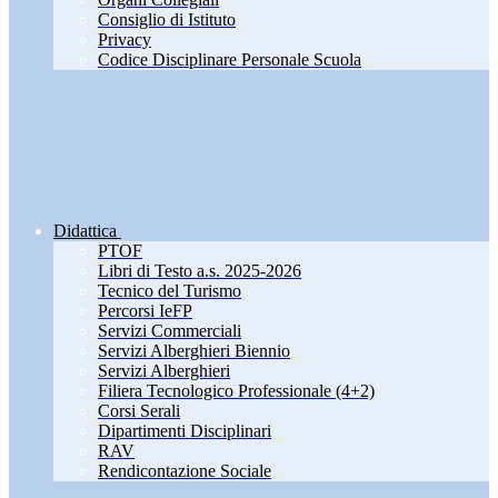
Consiglio di Istituto
Privacy
Codice Disciplinare Personale Scuola
Didattica
PTOF
Libri di Testo a.s. 2025-2026
Tecnico del Turismo
Percorsi IeFP
Servizi Commerciali
Servizi Alberghieri Biennio
Servizi Alberghieri
Filiera Tecnologico Professionale (4+2)
Corsi Serali
Dipartimenti Disciplinari
RAV
Rendicontazione Sociale